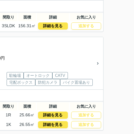
間取り
面積
詳細
お気に入り
3SLDK
156.31㎡
詳細を見る
追加する
0円
駐輪場
オートロック
CATV
宅配ボックス
防犯カメラ
バイク置場あり
間取り
面積
詳細
お気に入り
1R
25.66㎡
詳細を見る
追加する
1K
26.55㎡
詳細を見る
追加する