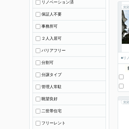
リノベーション済
賃貸
保証人不要
事務所可
２人入居可
バリアフリー
■リ
分割可
分譲タイプ
管理人常駐
眺望良好
賃貸
二世帯住宅
フリーレント