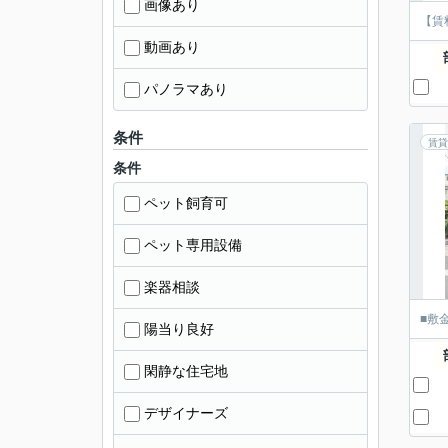
画像あり
【賃
動画あり
パノラマあり
条件
賃貸
条件
ペット飼育可
ペット専用設備
楽器相談
■敷
陽当り良好
閑静な住宅地
デザイナーズ