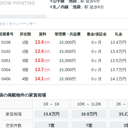
山手線
「
池袋
」駅 徒歩6分
丸ノ内線
「
池袋
」駅 徒歩6分
ゼロ！キャンペーン中！
部屋番号
所在階
賃料
管理費・共益費
敷金/保証金
礼金
13.4
0108
1階
15,000円
0ヶ月
13.4万円
万円
13.4
0102
1階
15,000円
0ヶ月
13.4万円
万円
13.5
0301
3階
15,000円
0ヶ月
13.5万円
万円
13.7
0304
3階
15,000円
0ヶ月
13.7万円
万円
14.1
0406
4階
15,000円
0ヶ月
14.1万円
万円
袋の掲載物件の家賃相場
1R ～ 1K
1DK ～ 1LDK
2K ～ 
家賃相場
13.6万円
16.9万円
33.
空室件数
7室
7室
3