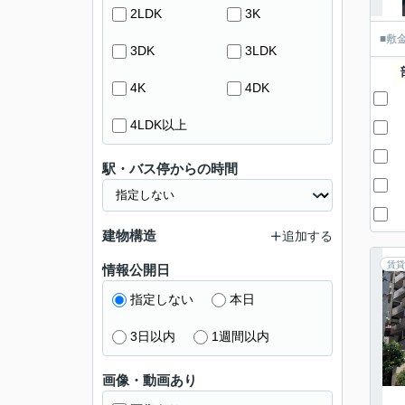
2LDK
3K
■敷
3DK
3LDK
4K
4DK
4LDK以上
駅・バス停からの時間
建物構造
追加する
賃貸
情報公開日
指定しない
本日
3日以内
1週間以内
画像・動画あり