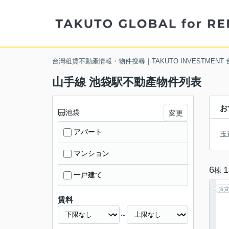
台灣租賃不動產情報・物件搜尋｜TAKUTO INVESTMENT
山手線 池袋駅不動產物件列表
お
池袋
変更
アパート
玉
マンション
6
1
棟
一戸建て
賃貸
賃料
～