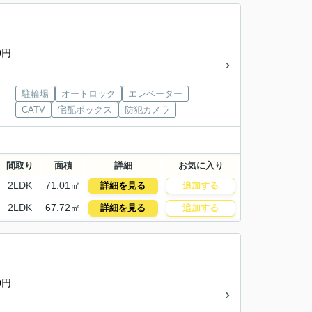
0円
駐輪場
オートロック
エレベーター
CATV
宅配ボックス
防犯カメラ
間取り
面積
詳細
お気に入り
2LDK
71.01㎡
詳細を見る
追加する
2LDK
67.72㎡
詳細を見る
追加する
0円