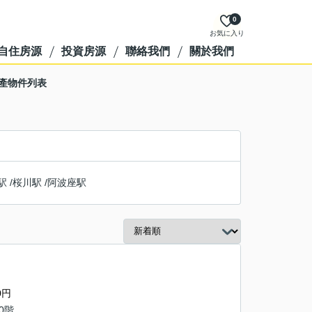
0
お気に入り
自住房源
投資房源
聯絡我們
關於我們
動產物件列表
駅
/
桜川駅
/
阿波座駅
0円
10階