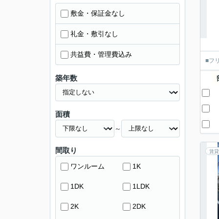
敷金・保証金なし
礼金・敷引なし
共益費・管理費込み
■フ
築年数
面積
～
間取り
賃貸
ワンルーム
1K
1DK
1LDK
2K
2DK