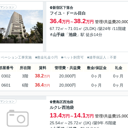
マンション
新宿区
下落合
フイユ・ドール目白
36.4
38.2
万円～
万円
管理/共益費20,00
67.72㎡～71.01㎡ (2LDK) /築24年 /11階建
山手線
「
池袋
」駅 徒歩14分
ノベーション工事実施 ■敷金礼金０円 ■ペット飼育可 ■連帯保証人：不要
部屋番号
所在階
賃料
管理費・共益費
敷金/保証金
礼金
38.2
0302
3階
20,000円
0ヶ月
0ヶ月
万円
36.4
0601
6階
20,000円
0ヶ月
0ヶ月
万円
マンション
豊島区
西池袋
ルクレ西池袋
13.4
14.1
万円～
万円
管理/共益費15,00
25.54㎡～25.72㎡ (1K) /築9年 /5階建