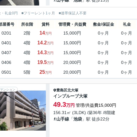
山手線
「
池袋
」駅 徒歩13分
金・礼金0円 ■フリーレント1ヶ月 ■連帯保証人不要
部屋番号
所在階
賃料
管理費・共益費
敷金/保証金
礼金
14
0201
2階
15,000円
0ヶ月
0ヶ月
万円
14.2
0401
4階
15,000円
0ヶ月
0ヶ月
万円
14.3
0407
4階
15,000円
0ヶ月
0ヶ月
万円
19.5
0406
4階
20,000円
0ヶ月
0ヶ月
万円
25
0501
5階
20,000円
0ヶ月
0ヶ月
万円
マンション
豊島区
北大塚
インプルーブ大塚
49.3
万円
管理/共益費15,000円
156.31㎡ (3LDK) /築36年 /8階建
山手線
「
池袋
」駅 徒歩22分