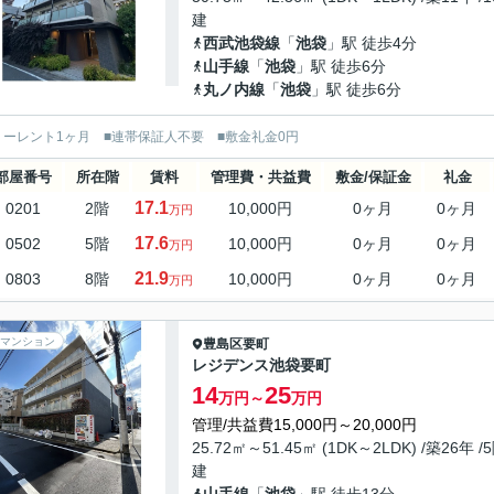
建
西武池袋線
「
池袋
」駅 徒歩4分
山手線
「
池袋
」駅 徒歩6分
丸ノ内線
「
池袋
」駅 徒歩6分
リーレント1ヶ月 ■連帯保証人不要 ■敷金礼金0円
部屋番号
所在階
賃料
管理費・共益費
敷金/保証金
礼金
17.1
0201
2階
10,000円
0ヶ月
0ヶ月
万円
17.6
0502
5階
10,000円
0ヶ月
0ヶ月
万円
21.9
0803
8階
10,000円
0ヶ月
0ヶ月
万円
マンション
豊島区
要町
レジデンス池袋要町
14
25
万円～
万円
管理/共益費15,000円～20,000円
25.72㎡～51.45㎡ (1DK～2LDK) /築26年 /
建