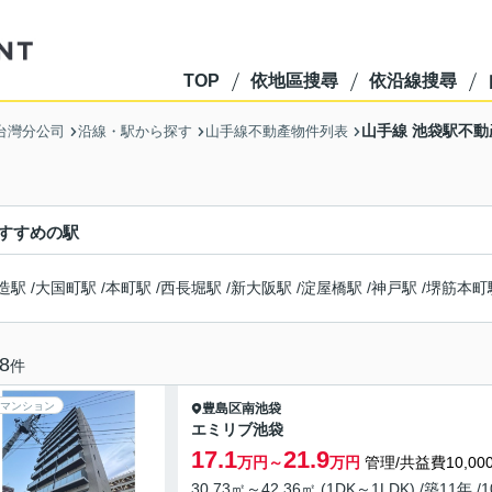
TOP
依地區搜尋
依沿線搜尋
山手線 池袋駅不
 台灣分公司
沿線・駅から探す
山手線不動產物件列表
すすめの駅
造駅
/
大国町駅
/
本町駅
/
西長堀駅
/
新大阪駅
/
淀屋橋駅
/
神戸駅
/
堺筋本町
8
件
マンション
豊島区
南池袋
エミリブ池袋
17.1
21.9
万円～
万円
管理/共益費10,00
30.73㎡～42.36㎡ (1DK～1LDK) /築11年 /