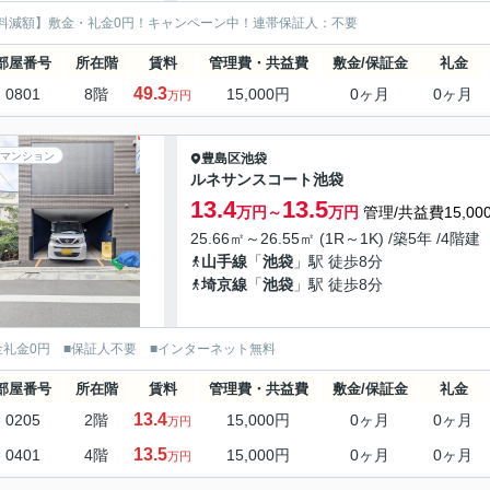
料減額】敷金・礼金0円！キャンペーン中！連帯保証人：不要
部屋番号
所在階
賃料
管理費・共益費
敷金/保証金
礼金
49.3
0801
8階
15,000円
0ヶ月
0ヶ月
万円
マンション
豊島区
池袋
ルネサンスコート池袋
13.4
13.5
万円～
万円
管理/共益費15,00
25.66㎡～26.55㎡ (1R～1K) /築5年 /4階建
山手線
「
池袋
」駅 徒歩8分
埼京線
「
池袋
」駅 徒歩8分
金礼金0円 ■保証人不要 ■インターネット無料
部屋番号
所在階
賃料
管理費・共益費
敷金/保証金
礼金
13.4
0205
2階
15,000円
0ヶ月
0ヶ月
万円
13.5
0401
4階
15,000円
0ヶ月
0ヶ月
万円