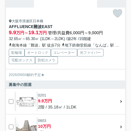
大阪市浪速区日本橋
AFFLUENCE難波EAST
9.9
19.1
万円～
万円
管理/共益費6,000円～9,000円
32.65㎡～65.30㎡ (1LDK～2LDK) /築2年 /15階建
南海本線「難波」駅 徒歩7分
地下鉄御堂筋線「なんば」駅 徒歩11分
駐輪場
オートロック
エレベーター
光ファイバー
宅配ボックス
防犯カメラ
2026/09/04解約予定★
募集中の部屋
0201
9.9万円
2階 / 35.18㎡ / 1LDK
0803
10万円