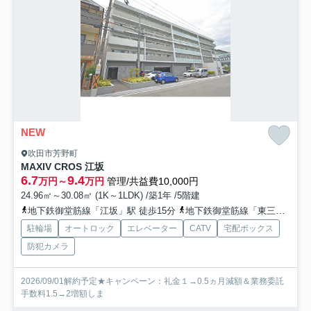
NEW
吹田市芳野町
MAXIV CROS 江坂
6.7
9.4
万円～
万円
管理/共益費10,000円
24.96㎡～30.08㎡ (1K～1LDK) /築1年 /5階建
地下鉄御堂筋線「江坂」駅 徒歩15分
地下鉄御堂筋線「東三国」駅 徒歩30分
駐輪場
オートロック
エレベーター
CATV
宅配ボックス
防犯カメラ
2026/09/01解約予定★キャンペーン：礼金１→0.5ヵ月減額＆業務委託
手数料1.5→2増額しま