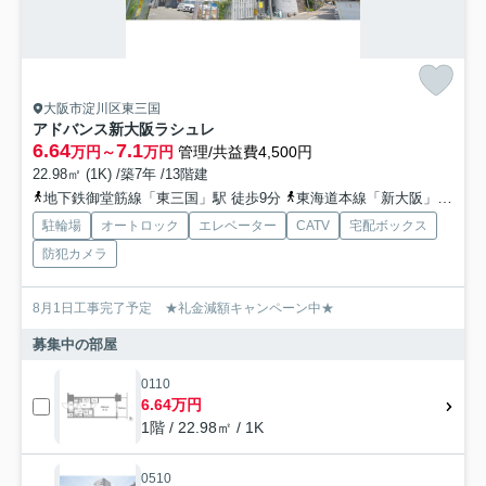
大阪市淀川区東三国
アドバンス新大阪ラシュレ
6.64
7.1
万円～
万円
管理/共益費4,500円
22.98㎡ (1K) /築7年 /13階建
地下鉄御堂筋線「東三国」駅 徒歩9分
東海道本線「新大阪」駅 徒歩13分
駐輪場
オートロック
エレベーター
CATV
宅配ボックス
防犯カメラ
8月1日工事完了予定 ★礼金減額キャンペーン中★
募集中の部屋
0110
6.64万円
1階 / 22.98㎡ / 1K
0510