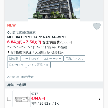
NEW
大阪市浪速区浪速東
MELDIA CREST TAPP NAMBA-WEST
6.84
7.56
万円～
万円
管理/共益費7,000円
25.32㎡～26.67㎡ (1R～1K) /築3年 /15階建
地下鉄御堂筋線「大国町」駅 徒歩11分
駐輪場
オートロック
エレベーター
宅配ボックス
防犯カメラ
バイク置場あり
2026/08/31解約予定
募集中の部屋
0717
6.84万円
7階 / 26.52㎡ / 1K