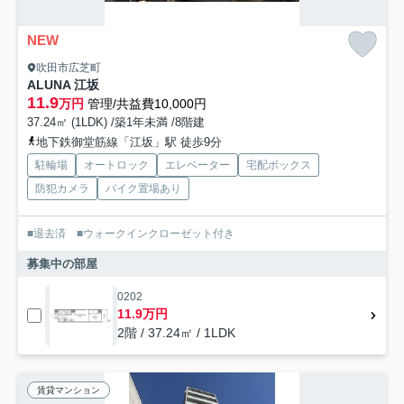
NEW
吹田市広芝町
ALUNA 江坂
11.9
万円
管理/共益費10,000円
37.24㎡ (1LDK) /築1年未満 /8階建
地下鉄御堂筋線「江坂」駅 徒歩9分
駐輪場
オートロック
エレベーター
宅配ボックス
防犯カメラ
バイク置場あり
■退去済 ■ウォークインクローゼット付き
募集中の部屋
0202
11.9万円
2階 / 37.24㎡ / 1LDK
賃貸マンション