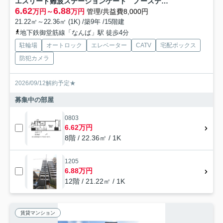
エスリード難波ステーションゲート ノーステラス
6.62
6.88
万円～
万円
管理/共益費8,000円
21.22㎡～22.36㎡ (1K) /築9年 /15階建
地下鉄御堂筋線「なんば」駅 徒歩4分
駐輪場
オートロック
エレベーター
CATV
宅配ボックス
防犯カメラ
2026/09/12解約予定★
募集中の部屋
0803
6.62万円
8階 / 22.36㎡ / 1K
1205
6.88万円
12階 / 21.22㎡ / 1K
賃貸マンション