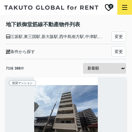
0
地下鉄御堂筋線不動產物件列表
江坂駅,東三国駅,新大阪駅,西中島南方駅,中津駅,大阪駅,淀屋橋駅,本町駅,心斎橋駅,なんば駅,大国町駅,動物園前駅,天王寺駅,昭和町駅,西田辺駅,長居駅,あびこ駅,北花田駅,新金岡駅,なかもず駅
変更
条件から探す
変更
71
棟
388
件
賃貸マンション