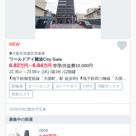
NEW
大阪市浪速区浪速東
ワールドアイ難波City Gate
6.82
6.84
万円～
万円
管理/共益費10,000円
22.35㎡～23.09㎡ (1K) /築1年 /12階建
地下鉄御堂筋線「大国町」駅 徒歩9分
地下鉄四つ橋線「大国町」駅 徒歩9分
駐輪場
オートロック
エレベーター
CATV
宅配ボックス
防犯カメラ
2026/10/02解約予定★
募集中の部屋
0608