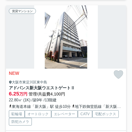
賃貸マンション
NEW
大阪市東淀川区東中島
アドバンス新大阪ウエストゲートⅡ
6.25
万円
管理/共益費4,100円
22.80㎡ (1K) /築9年 /13階建
東海道本線「新大阪」駅 徒歩10分
地下鉄御堂筋線「新大阪」駅 徒歩11分
駐輪場
オートロック
エレベーター
CATV
宅配ボックス
防犯カメラ