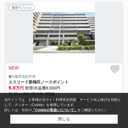
賃貸マンション
NEW
大阪市北区中津
エスリード新梅田ノースポイント
6.6
万円
管理/共益費8,000円
21.60㎡ (1K) /築12年 /8階建
当サイトでは、お客様の当サイト利用状況把握、サービス向上検討を目的と
地下鉄御堂筋線「中津」駅 徒歩13分
東海道本線「大阪」駅 徒歩13分
して、クッキー（Cookie）を使用しています。
駐輪場
オートロック
エレベーター
CATV
光ファイバー
詳しくは、当社の
「Cookieの取扱いについて」
をご確認ください。
宅配ボックス
閉じる