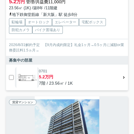
5.2
万円
管理/共益費11,000円
23.56㎡ (1K) /築8年 /11階建
地下鉄御堂筋線「新大阪」駅 徒歩8分
駐輪場
オートロック
エレベーター
宅配ボックス
防犯カメラ
バイク置場あり
2026/8/31解約予定 【9月内成約限定】礼金1ヶ月→0.5ヶ月に減額or業
務委託料1.5ヵ月→
募集中の部屋
0701
5.2万円
7階 / 23.56㎡ / 1K
賃貸マンション