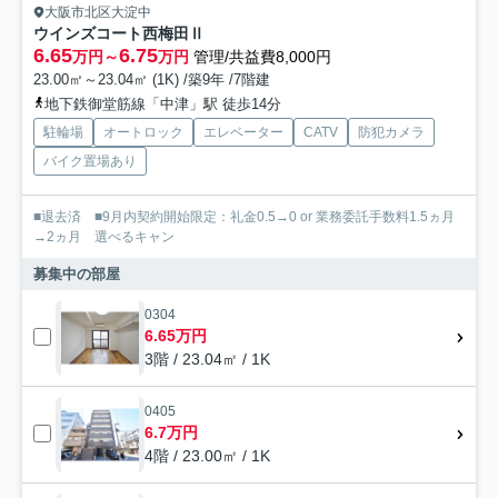
大阪市北区大淀中
ウインズコート西梅田Ⅱ
6.65
6.75
万円～
万円
管理/共益費8,000円
23.00㎡～23.04㎡ (1K) /築9年 /7階建
地下鉄御堂筋線「中津」駅 徒歩14分
駐輪場
オートロック
エレベーター
CATV
防犯カメラ
バイク置場あり
■退去済 ■9月内契約開始限定：礼金0.5→0 or 業務委託手数料1.5ヵ月
→2ヵ月 選べるキャン
募集中の部屋
0304
6.65万円
3階 / 23.04㎡ / 1K
0405
6.7万円
4階 / 23.00㎡ / 1K