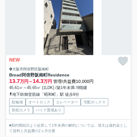
NEW
大阪市阿倍野区阪南町
Broad阿倍野阪南町Residence
13.7
14.3
万円～
万円
管理/共益費10,000円
45.61㎡～45.65㎡ (1LDK) /築1年未満 /9階建
地下鉄御堂筋線「昭和町」駅 徒歩9分
駐輪場
オートロック
エレベーター
宅配ボックス
防犯カメラ
バイク置場あり
■契約開始日より起算して1年未満の解約については、借主は違約金とし
て賃料と共益費の2ヵ月分要