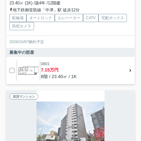
23.40㎡ (1K) /築4年 /12階建
地下鉄御堂筋線「中津」駅 徒歩12分
駐輪場
オートロック
エレベーター
CATV
宅配ボックス
防犯カメラ
2026/10/07解約予定
募集中の部屋
0801
7.15万円
8階 / 23.40㎡ / 1K
賃貸マンション