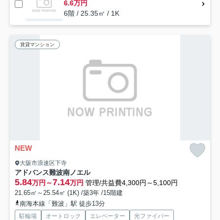
6.6万円
6階 / 25.35㎡ / 1K
賃貸マンション
NEW
大阪市浪速区下寺
アドバンス難波南ノエル
5.84
7.14
万円～
万円
管理/共益費4,300円～5,100円
21.65㎡～25.54㎡ (1K) /築3年 /15階建
南海本線「難波」駅 徒歩13分
駐輪場
オートロック
エレベーター
光ファイバー