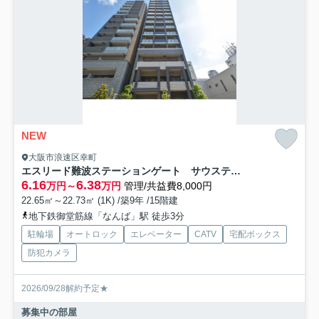
NEW
大阪市浪速区幸町
エスリード難波ステーションゲート サウステラス
6.16
6.38
万円～
万円
管理/共益費8,000円
22.65㎡～22.73㎡ (1K) /築9年 /15階建
地下鉄御堂筋線「なんば」駅 徒歩3分
駐輪場
オートロック
エレベーター
CATV
宅配ボックス
防犯カメラ
2026/09/28解約予定★
募集中の部屋