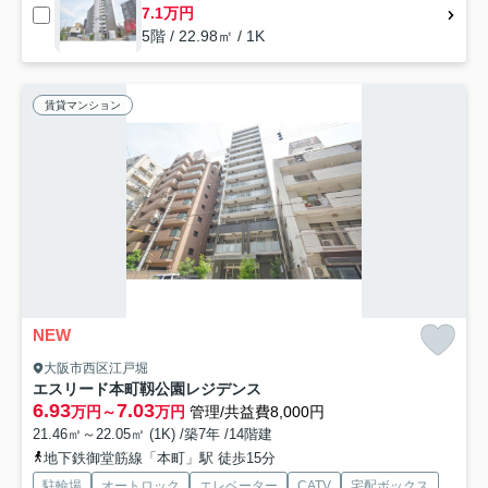
7.1万円
5階 / 22.98㎡ / 1K
賃貸マンション
NEW
大阪市西区江戸堀
エスリード本町靱公園レジデンス
6.93
7.03
万円～
万円
管理/共益費8,000円
21.46㎡～22.05㎡ (1K) /築7年 /14階建
地下鉄御堂筋線「本町」駅 徒歩15分
駐輪場
オートロック
エレベーター
CATV
宅配ボックス