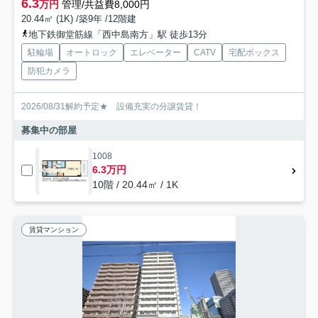
6.3
万円
管理/共益費8,000円
20.44㎡ (1K) /築9年 /12階建
地下鉄御堂筋線「西中島南方」駅 徒歩13分
駐輪場
オートロック
エレベーター
CATV
宅配ボックス
防犯カメラ
2026/08/31解約予定★ 設備充実の分譲賃貸！
募集中の部屋
1008
6.3万円
10階 / 20.44㎡ / 1K
賃貸マンション