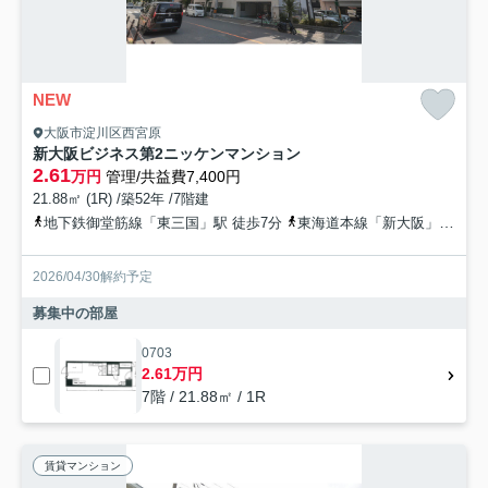
NEW
大阪市淀川区西宮原
新大阪ビジネス第2ニッケンマンション
2.61
万円
管理/共益費7,400円
21.88㎡ (1R) /築52年 /7階建
地下鉄御堂筋線「東三国」駅 徒歩7分
東海道本線「新大阪」駅 徒歩13分
2026/04/30解約予定
募集中の部屋
0703
2.61万円
7階 / 21.88㎡ / 1R
賃貸マンション