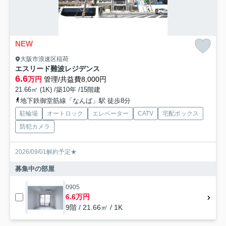
NEW
大阪市浪速区稲荷
エスリード難波レジデンス
6.6
万円
管理/共益費8,000円
21.66㎡ (1K) /築10年 /15階建
地下鉄御堂筋線「なんば」駅 徒歩8分
駐輪場
オートロック
エレベーター
CATV
宅配ボックス
防犯カメラ
2026/09/01解約予定★
募集中の部屋
0905
6.6万円
9階 / 21.66㎡ / 1K