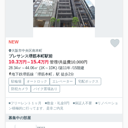
NEW
大阪市中央区南本町
プレサンス堺筋本町駅前
10.3
15.4
万円～
万円
管理/共益費10,000円
28.34㎡～44.06㎡ (1K～1DK) /築11年 /15階建
地下鉄堺筋線「堺筋本町」駅 徒歩2分
駐輪場
オートロック
エレベーター
宅配ボックス
防犯カメラ
バイク置場あり
■フリーレント１ヶ月 ■敷金・礼金0円 ■保証人不要 ■リノベーショ
ン積極的に行ってます、是非ご内見
募集中の部屋