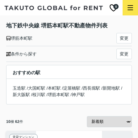
0
地下鉄中央線 堺筋本町駅不動產物件列表
堺筋本町駅
変更
条件から探す
変更
おすすめの駅
玉造駅
/
大国町駅
/
本町駅
/
淀屋橋駅
/
西長堀駅
/
新開地駅
/
新大阪駅
/
桜川駅
/
堺筋本町駅
/
神戸駅
10
棟
62
件
賃貸マンション