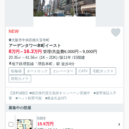
NEW
大阪市中央区南久宝寺町
アーデンタワー本町イースト
8
16.3
万円～
万円
管理/共益費6,000円～9,000円
20.35㎡～41.56㎡ (1K～2DK) /築11年 /15階建
地下鉄堺筋線「堺筋本町」駅 徒歩4分
駐輪場
オートロック
エレベーター
CATV
宅配ボックス
防犯カメラ
【賃料減額】■鍵交換代貸主負担キャンペーン実施中 ■連帯保証人不
要 ■ペット飼育可能 ■敷金礼金0円
募集中の部屋
0303
15.9万円