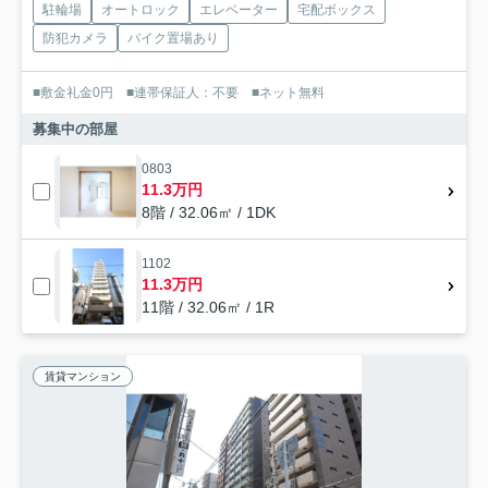
駐輪場
オートロック
エレベーター
宅配ボックス
防犯カメラ
バイク置場あり
■敷金礼金0円 ■連帯保証人：不要 ■ネット無料
募集中の部屋
0803
11.3万円
8階 / 32.06㎡ / 1DK
1102
11.3万円
11階 / 32.06㎡ / 1R
賃貸マンション