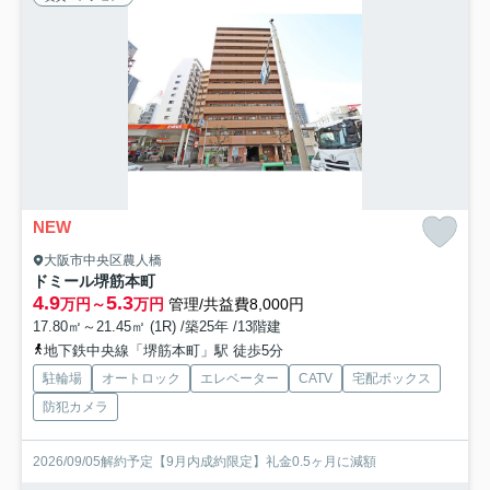
NEW
大阪市中央区農人橋
ドミール堺筋本町
4.9
5.3
万円～
万円
管理/共益費8,000円
17.80㎡～21.45㎡ (1R) /築25年 /13階建
地下鉄中央線「堺筋本町」駅 徒歩5分
駐輪場
オートロック
エレベーター
CATV
宅配ボックス
防犯カメラ
2026/09/05解約予定【9月内成約限定】礼金0.5ヶ月に減額