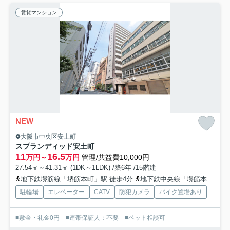
賃貸マンション
NEW
大阪市中央区安土町
スプランディッド安土町
11
16.5
万円～
万円
管理/共益費10,000円
27.54㎡～41.31㎡ (1DK～1LDK) /築6年 /15階建
地下鉄堺筋線「堺筋本町」駅 徒歩4分
地下鉄中央線「堺筋本町」駅 徒歩4分
駐輪場
エレベーター
CATV
防犯カメラ
バイク置場あり
■敷金・礼金0円 ■連帯保証人：不要 ■ペット相談可