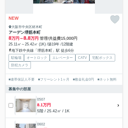
NEW
大阪市中央区材木町
アーデン堺筋本町
8
8.8
万円～
万円
管理/共益費15,000円
25.11㎡～25.42㎡ (1K) /築19年 /12階建
地下鉄中央線「堺筋本町」駅 徒歩6分
駐輪場
オートロック
エレベーター
CATV
宅配ボックス
防犯カメラ
■連帯保証人不要 ■フリーレント1ヶ月 ■敷金礼金0円 ■ネット無料
募集中の部屋
0507
8.1万円
5階 / 25.42㎡ / 1K
0602