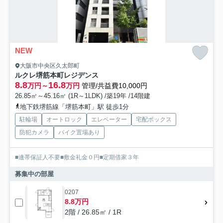
NEW
大阪市中央区久太郎町
ルクレ堺筋本町レジデンス
8.8
16.8
万円～
万円
管理/共益費10,000円
26.85㎡～45.16㎡ (1R～1LDK) /築19年 /14階建
地下鉄堺筋線「堺筋本町」駅 徒歩1分
駐輪場
オートロック
エレベーター
宅配ボックス
防犯カメラ
バイク置場あり
■連帯保証人不要■敷金礼金０円■定期借家３年
募集中の部屋
0207
8.8万円
2階 / 26.85㎡ / 1R