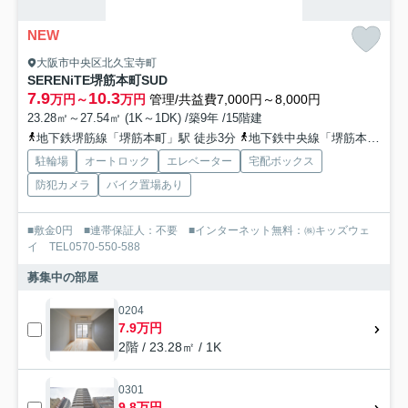
NEW
大阪市中央区北久宝寺町
SERENiTE堺筋本町SUD
7.9
10.3
万円～
万円
管理/共益費7,000円～8,000円
23.28㎡～27.54㎡ (1K～1DK) /築9年 /15階建
地下鉄堺筋線「堺筋本町」駅 徒歩3分
地下鉄中央線「堺筋本町」駅 徒歩3分
駐輪場
オートロック
エレベーター
宅配ボックス
防犯カメラ
バイク置場あり
■敷金0円 ■連帯保証人：不要 ■インターネット無料：㈱キッズウェ
イ TEL0570-550-588
募集中の部屋
0204
7.9万円
2階 / 23.28㎡ / 1K
0301
9.8万円