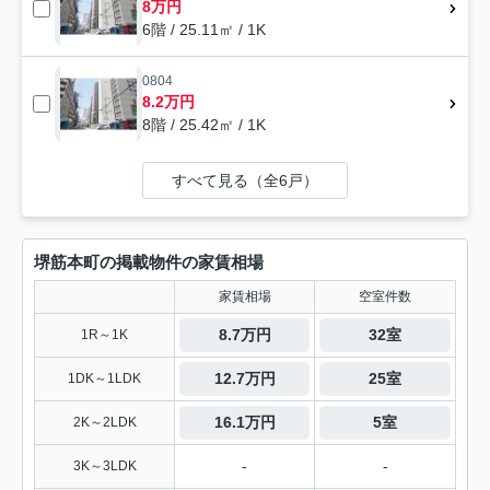
8万円
6階 / 25.11㎡ / 1K
0804
8.2万円
8階 / 25.42㎡ / 1K
すべて見る（全6戸）
堺筋本町の掲載物件の家賃相場
家賃相場
空室件数
8.7万円
32室
1R～1K
12.7万円
25室
1DK～1LDK
16.1万円
5室
2K～2LDK
-
-
3K～3LDK