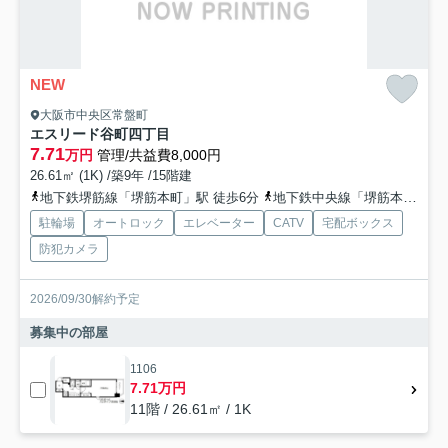
NEW
大阪市中央区常盤町
エスリード谷町四丁目
7.71
万円
管理/共益費8,000円
26.61㎡ (1K) /築9年 /15階建
地下鉄堺筋線「堺筋本町」駅 徒歩6分
地下鉄中央線「堺筋本町」駅 徒歩6分
駐輪場
オートロック
エレベーター
CATV
宅配ボックス
防犯カメラ
2026/09/30解約予定
募集中の部屋
1106
7.71万円
11階 / 26.61㎡ / 1K