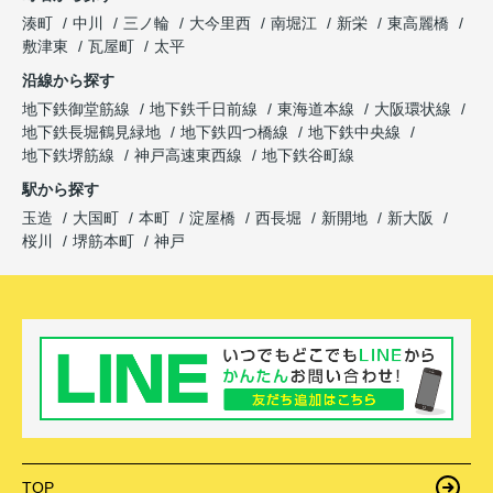
湊町
中川
三ノ輪
大今里西
南堀江
新栄
東高麗橋
敷津東
瓦屋町
太平
沿線から探す
地下鉄御堂筋線
地下鉄千日前線
東海道本線
大阪環状線
地下鉄長堀鶴見緑地
地下鉄四つ橋線
地下鉄中央線
地下鉄堺筋線
神戸高速東西線
地下鉄谷町線
駅から探す
玉造
大国町
本町
淀屋橋
西長堀
新開地
新大阪
桜川
堺筋本町
神戸
TOP