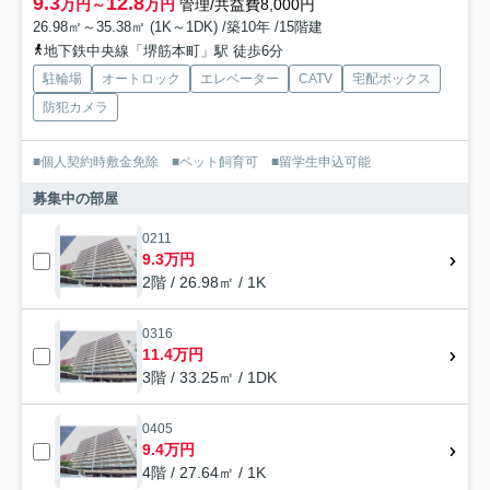
9.3
12.8
万円～
万円
管理/共益費8,000円
26.98㎡～35.38㎡ (1K～1DK) /築10年 /15階建
地下鉄中央線「堺筋本町」駅 徒歩6分
駐輪場
オートロック
エレベーター
CATV
宅配ボックス
防犯カメラ
■個人契約時敷金免除 ■ペット飼育可 ■留学生申込可能
募集中の部屋
0211
9.3万円
2階 / 26.98㎡ / 1K
0316
11.4万円
3階 / 33.25㎡ / 1DK
0405
9.4万円
4階 / 27.64㎡ / 1K