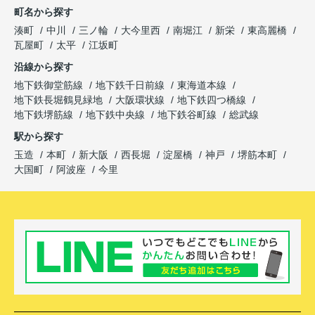
町名から探す
湊町
中川
三ノ輪
大今里西
南堀江
新栄
東高麗橋
瓦屋町
太平
江坂町
沿線から探す
地下鉄御堂筋線
地下鉄千日前線
東海道本線
地下鉄長堀鶴見緑地
大阪環状線
地下鉄四つ橋線
地下鉄堺筋線
地下鉄中央線
地下鉄谷町線
総武線
駅から探す
玉造
本町
新大阪
西長堀
淀屋橋
神戸
堺筋本町
大国町
阿波座
今里