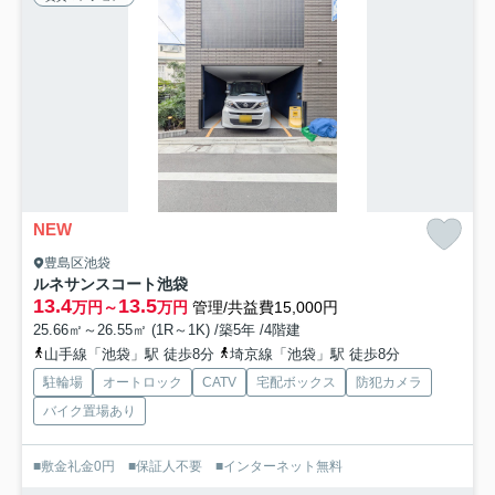
NEW
豊島区池袋
ルネサンスコート池袋
13.4
13.5
万円～
万円
管理/共益費15,000円
25.66㎡～26.55㎡ (1R～1K) /築5年 /4階建
山手線「池袋」駅 徒歩8分
埼京線「池袋」駅 徒歩8分
駐輪場
オートロック
CATV
宅配ボックス
防犯カメラ
バイク置場あり
■敷金礼金0円 ■保証人不要 ■インターネット無料