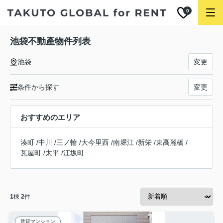
0
池袋不動產物件列表
池袋
変更
条件から探す
変更
おすすめのエリア
湊町
/
中川
/
三ノ輪
/
大今里西
/
南堀江
/
新栄
/
東高麗橋
/
瓦屋町
/
太平
/
江坂町
1
棟
2
件
賃貸マンション