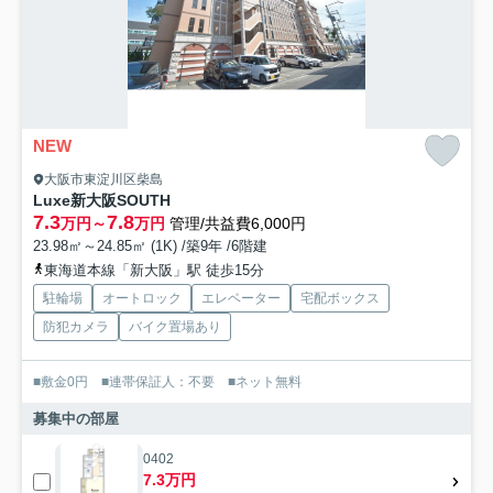
NEW
大阪市東淀川区柴島
Luxe新大阪SOUTH
7.3
7.8
万円～
万円
管理/共益費6,000円
23.98㎡～24.85㎡ (1K) /築9年 /6階建
東海道本線「新大阪」駅 徒歩15分
駐輪場
オートロック
エレベーター
宅配ボックス
防犯カメラ
バイク置場あり
■敷金0円 ■連帯保証人：不要 ■ネット無料
募集中の部屋
0402
7.3万円