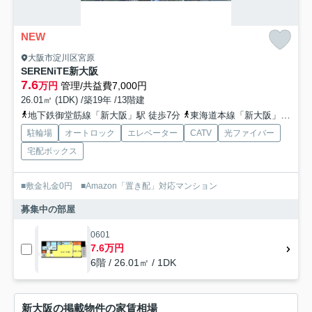
NEW
大阪市淀川区宮原
SERENiTE新大阪
7.6
万円
管理/共益費7,000円
26.01㎡ (1DK) /築19年 /13階建
地下鉄御堂筋線「新大阪」駅 徒歩7分
東海道本線「新大阪」駅 徒歩8分
駐輪場
オートロック
エレベーター
CATV
光ファイバー
宅配ボックス
■敷金礼金0円 ■Amazon「置き配」対応マンション
募集中の部屋
0601
7.6万円
6階 / 26.01㎡ / 1DK
新大阪の掲載物件の家賃相場