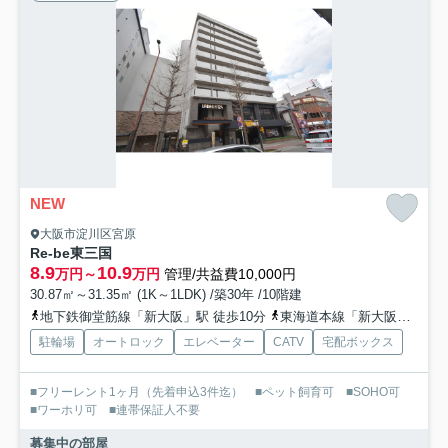
NEW
大阪市淀川区宮原
Re-be東三国
8.9
10.9
万円～
万円
管理/共益費10,000円
30.87㎡～31.35㎡ (1K～1LDK) /築30年 /10階建
地下鉄御堂筋線「新大阪」駅 徒歩10分
東海道本線「新大阪」駅 徒歩15分
駐輪場
オートロック
エレベーター
CATV
宅配ボックス
■フリーレント1ヶ月（先着申込3件迄） ■ペット飼育可 ■SOHO可
■ワーホリ可 ■連帯保証人不要
募集中の部屋