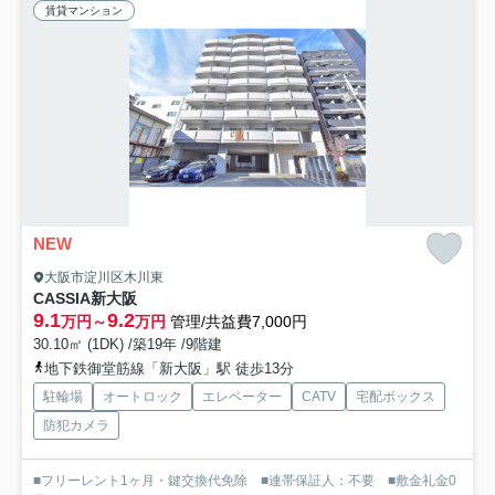
賃貸マンション
NEW
大阪市淀川区木川東
CASSIA新大阪
9.1
9.2
万円～
万円
管理/共益費7,000円
30.10㎡ (1DK) /築19年 /9階建
地下鉄御堂筋線「新大阪」駅 徒歩13分
駐輪場
オートロック
エレベーター
CATV
宅配ボックス
防犯カメラ
■フリーレント1ヶ月・鍵交換代免除 ■連帯保証人：不要 ■敷金礼金0