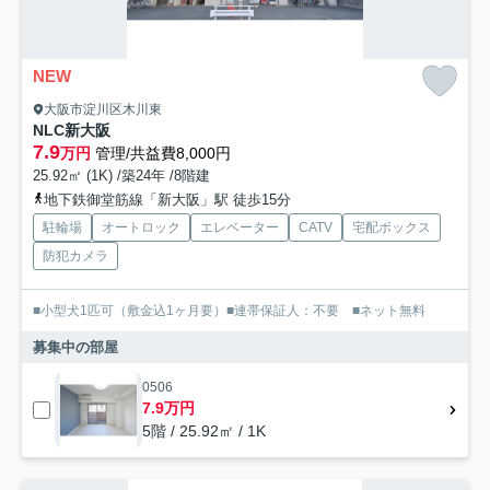
NEW
大阪市淀川区木川東
NLC新大阪
7.9
万円
管理/共益費8,000円
25.92㎡ (1K) /築24年 /8階建
地下鉄御堂筋線「新大阪」駅 徒歩15分
駐輪場
オートロック
エレベーター
CATV
宅配ボックス
防犯カメラ
■小型犬1匹可（敷金込1ヶ月要）■連帯保証人：不要 ■ネット無料
募集中の部屋
0506
7.9万円
5階 / 25.92㎡ / 1K