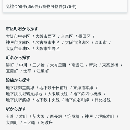
免禮金物件(356件)
寵物可物件(176件)
市区町村から探す
大阪市中央区
大阪市西区
台東区
墨田区
神戸市兵庫区
名古屋市中区
大阪市浪速区
吹田市
大阪市東成区
大阪市生野区
町名から探す
湊町
中川
三ノ輪
大今里西
南堀江
新栄
東高麗橋
瓦屋町
太平
江坂町
沿線から探す
地下鉄御堂筋線
地下鉄千日前線
東海道本線
地下鉄長堀鶴見緑地
大阪環状線
地下鉄四つ橋線
地下鉄堺筋線
地下鉄中央線
地下鉄谷町線
日比谷線
駅から探す
玉造
本町
新大阪
西長堀
淀屋橋
神戸
堺筋本町
大国町
三ノ輪
阿波座