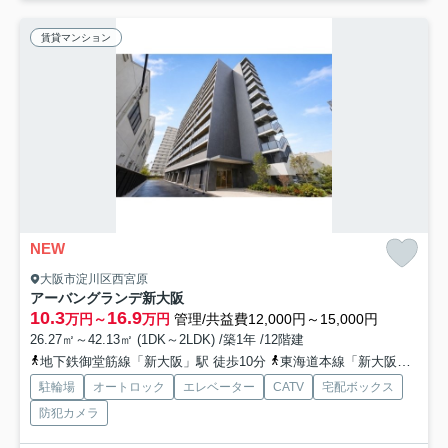
賃貸マンション
NEW
大阪市淀川区西宮原
アーバングランデ新大阪
10.3
16.9
万円～
万円
管理/共益費12,000円～15,000円
26.27㎡～42.13㎡ (1DK～2LDK) /築1年 /12階建
地下鉄御堂筋線「新大阪」駅 徒歩10分
東海道本線「新大阪」駅 徒歩14分
駐輪場
オートロック
エレベーター
CATV
宅配ボックス
防犯カメラ