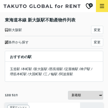
0
東海道本線 新大阪駅不動產物件列表
新大阪駅
変更
条件から探す
変更
おすすめの駅
玉造駅
/
本町駅
/
新大阪駅
/
西長堀駅
/
淀屋橋駅
/
神戸駅
/
堺筋本町駅
/
大国町駅
/
三ノ輪駅
/
阿波座駅
12
棟
51
件
賃貸マンション