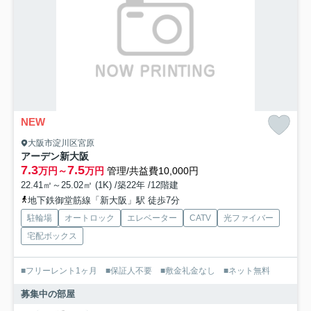
NEW
大阪市淀川区宮原
アーデン新大阪
7.3
7.5
万円～
万円
管理/共益費10,000円
22.41㎡～25.02㎡ (1K) /築22年 /12階建
地下鉄御堂筋線「新大阪」駅 徒歩7分
駐輪場
オートロック
エレベーター
CATV
光ファイバー
宅配ボックス
■フリーレント1ヶ月 ■保証人不要 ■敷金礼金なし ■ネット無料
募集中の部屋