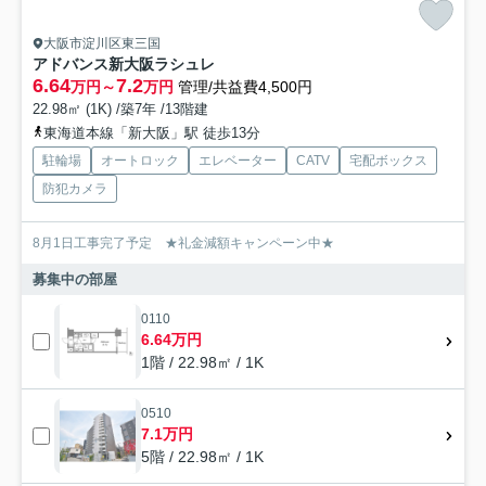
大阪市淀川区東三国
アドバンス新大阪ラシュレ
6.64
7.2
万円～
万円
管理/共益費4,500円
22.98㎡ (1K) /築7年 /13階建
東海道本線「新大阪」駅 徒歩13分
駐輪場
オートロック
エレベーター
CATV
宅配ボックス
防犯カメラ
8月1日工事完了予定 ★礼金減額キャンペーン中★
募集中の部屋
0110
6.64万円
1階 / 22.98㎡ / 1K
0510
7.1万円
5階 / 22.98㎡ / 1K