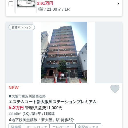
2.61万円
7階 / 21.88㎡ / 1R
賃貸マンション
NEW
大阪市東淀川区西淡路
エステムコート新大阪Ⅶステーションプレミアム
5.2
万円
管理/共益費11,000円
23.56㎡ (1K) /築8年 /11階建
地下鉄御堂筋線「新大阪」駅 徒歩8分
駐輪場
オートロック
エレベーター
宅配ボックス