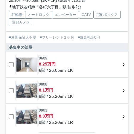
25.20㎡～26.05㎡ (1R～1K) /築19年 /15階建
地下鉄谷町線「谷町六丁目」駅 徒歩2分
駐輪場
オートロック
エレベーター
CATV
宅配ボックス
防犯カメラ
■連帯保証人不要 ■フリーレント２ヶ月 ■敷金礼金0円
募集中の部屋
0609
8.25万円
6階 / 26.05㎡ / 1K
0808
8.1万円
8階 / 25.20㎡ / 1K
0903
8.3万円
9階 / 25.20㎡ / 1R