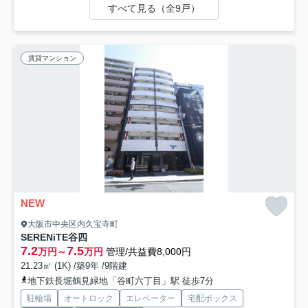
すべて見る（全9戸）
賃貸マンション
NEW
大阪市中央区内久宝寺町
SERENiTE谷四
7.2
7.5
万円～
万円
管理/共益費8,000円
21.23㎡ (1K) /築9年 /9階建
地下鉄長堀鶴見緑地「谷町六丁目」駅 徒歩7分
駐輪場
オートロック
エレベーター
宅配ボックス