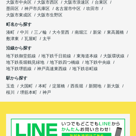
大阪市中央区
大阪市西区
大阪市浪速区
台東区
墨田区
神戸市兵庫区
名古屋市中区
吹田市
大阪市東成区
大阪市生野区
町名から探す
湊町
中川
三ノ輪
大今里西
南堀江
新栄
東高麗橋
敷津東
瓦屋町
太平
沿線から探す
地下鉄御堂筋線
地下鉄千日前線
東海道本線
大阪環状線
地下鉄長堀鶴見緑地
地下鉄四つ橋線
地下鉄中央線
地下鉄堺筋線
神戸高速東西線
地下鉄谷町線
駅から探す
玉造
大国町
本町
淀屋橋
西長堀
新開地
新大阪
桜川
堺筋本町
神戸