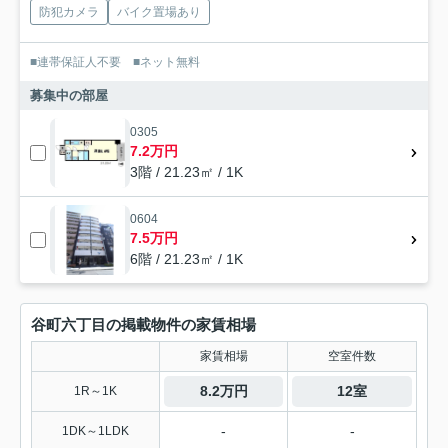
防犯カメラ
バイク置場あり
■連帯保証人不要 ■ネット無料
募集中の部屋
0305
7.2万円
3階 / 21.23㎡ / 1K
0604
7.5万円
6階 / 21.23㎡ / 1K
谷町六丁目の掲載物件の家賃相場
家賃相場
空室件数
8.2万円
12室
1R～1K
-
-
1DK～1LDK