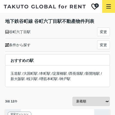
0
地下鉄谷町線 谷町六丁目駅不動產物件列表
谷町六丁目駅
変更
条件から探す
変更
おすすめの駅
玉造駅
/
大国町駅
/
本町駅
/
淀屋橋駅
/
西長堀駅
/
新開地駅
/
新大阪駅
/
桜川駅
/
堺筋本町駅
/
神戸駅
3
棟
12
件
賃貸マンション