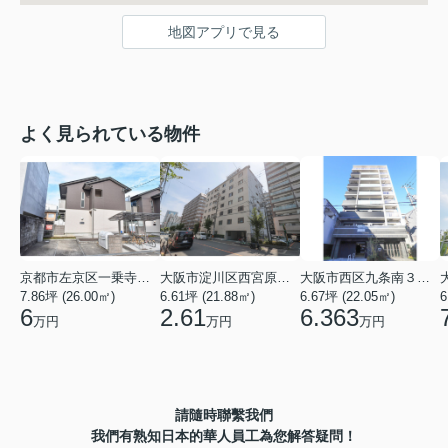
地図アプリで見る
よく見られている物件
京都市左京区一乗寺北大丸町
大阪市淀川区西宮原３丁目
大阪市西区九条南３丁目
7.86坪 (26.00㎡)
6.61坪 (21.88㎡)
6.67坪 (22.05㎡)
6
6
2.61
6.363
万円
万円
万円
請隨時聯繫我們
我們有熟知日本的華人員工為您解答疑問！