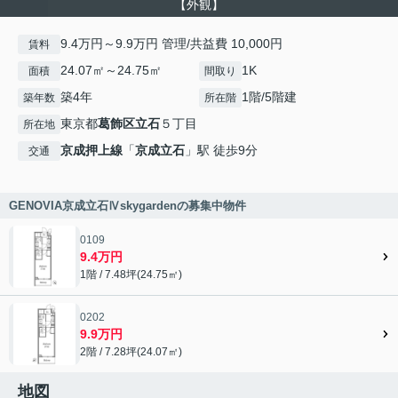
【外観】
9.4万円～9.9万円 管理/共益費 10,000円
賃料
24.07㎡～24.75㎡
1K
面積
間取り
築4年
1階/5階建
築年数
所在階
東京都
葛飾区
立石
５丁目
所在地
京成押上線
「
京成立石
」駅 徒歩9分
交通
GENOVIA京成立石Ⅳskygardenの募集中物件
0109
9.4万円
1階 / 7.48坪(24.75㎡)
0202
9.9万円
2階 / 7.28坪(24.07㎡)
地図