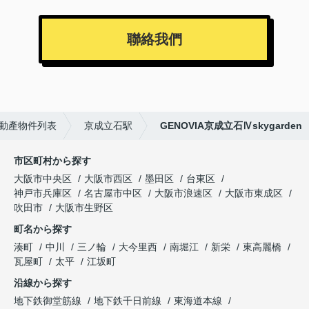
聯絡我們
動產物件列表
京成立石駅
GENOVIA京成立石Ⅳskygarden
市区町村から探す
大阪市中央区
大阪市西区
墨田区
台東区
神戸市兵庫区
名古屋市中区
大阪市浪速区
大阪市東成区
吹田市
大阪市生野区
町名から探す
湊町
中川
三ノ輪
大今里西
南堀江
新栄
東高麗橋
瓦屋町
太平
江坂町
沿線から探す
地下鉄御堂筋線
地下鉄千日前線
東海道本線