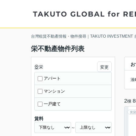
台灣租賃不動產情報・物件搜尋｜TAKUTO INVESTMENT
栄不動產物件列表
お
栄
変更
アパート
湊
マンション
2
8
棟
一戸建て
賃貸
賃料
～