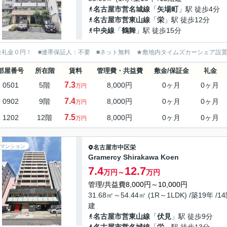
名古屋市営名城線
「
矢場町
」駅 徒歩4分
名古屋市営東山線
「
栄
」駅 徒歩12分
中央線
「
鶴舞
」駅 徒歩15分
金礼金０円！ ■連帯保証人：不要 ■ネット無料 ★敷地内タイムズカーシェア設置
部屋番号
所在階
賃料
管理費・共益費
敷金/保証金
礼金
7.3
0501
5階
8,000円
0ヶ月
0ヶ月
万円
7.4
0902
9階
8,000円
0ヶ月
0ヶ月
万円
7.5
1202
12階
8,000円
0ヶ月
0ヶ月
万円
マンション
名古屋市中区
栄
Gramercy Shirakawa Koen
7.4
12.7
万円～
万円
管理/共益費8,000円～10,000円
31.68㎡～54.44㎡ (1R～1LDK) /築19年 /1
建
名古屋市営東山線
「
伏見
」駅 徒歩9分