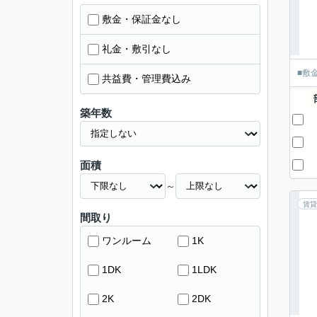
敷金・保証金なし
礼金・敷引なし
■敷
共益費・管理費込み
築年数
面積
～
賃貸
間取り
ワンルーム
1K
1DK
1LDK
2K
2DK