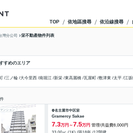
TOP
依地區搜尋
依沿線搜尋
栄不動產物件列表
 台灣分公司
すすめのエリア
町
/
三ノ輪
/
大今里西
/
南堀江
/
新栄
/
東高麗橋
/
瓦屋町
/
敷津東
/
太平
/
江坂
件
マンション
名古屋市中区
栄
Gramercy Sakae
7.3
7.5
万円～
万円
管理/共益費8,000円
33.00㎡ (1K) /築18年 /12階建