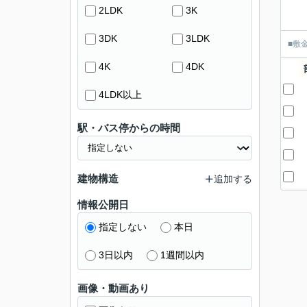
2LDK
3K
3DK
3LDK
■敷
4K
4DK
4LDK以上
駅・バス停からの時間
建物構造
追加する
情報公開日
指定しない
本日
3日以内
1週間以内
画像・動画あり