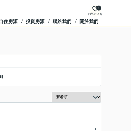
0
お気に入り
自住房源
投資房源
聯絡我們
關於我們
町