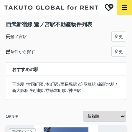
0
西武新宿線 鷺ノ宮駅不動產物件列表
鷺ノ宮駅
変更
条件から探す
変更
おすすめの駅
玉造駅
/
大国町駅
/
本町駅
/
西長堀駅
/
淀屋橋駅
/
新開地駅
/
新大阪駅
/
桜川駅
/
堺筋本町駅
/
神戸駅
1
棟
8
件
賃貸マンション