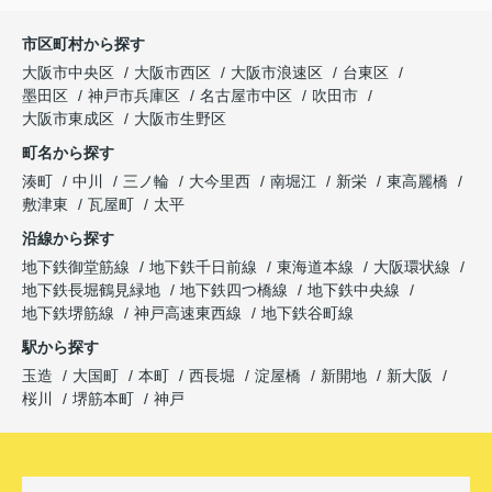
市区町村から探す
大阪市中央区
大阪市西区
大阪市浪速区
台東区
墨田区
神戸市兵庫区
名古屋市中区
吹田市
大阪市東成区
大阪市生野区
町名から探す
湊町
中川
三ノ輪
大今里西
南堀江
新栄
東高麗橋
敷津東
瓦屋町
太平
沿線から探す
地下鉄御堂筋線
地下鉄千日前線
東海道本線
大阪環状線
地下鉄長堀鶴見緑地
地下鉄四つ橋線
地下鉄中央線
地下鉄堺筋線
神戸高速東西線
地下鉄谷町線
駅から探す
玉造
大国町
本町
西長堀
淀屋橋
新開地
新大阪
桜川
堺筋本町
神戸