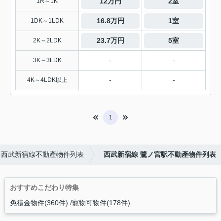
12万円
2室
1R～1K
16.8万円
1室
1DK～1LDK
23.7万円
5室
2K～2LDK
-
-
3K～3LDK
-
-
4K～4LDK以上
1
西武新宿線不動產物件列表
西武新宿線 鷺ノ宮駅不動產物件列表
おすすめこだわり特集
免禮金物件(360件)
寵物可物件(178件)