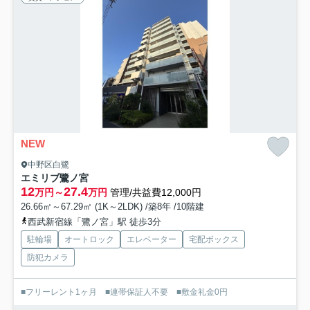
NEW
中野区白鷺
エミリブ鷺ノ宮
12
27.4
万円～
万円
管理/共益費12,000円
26.66㎡～67.29㎡ (1K～2LDK) /築8年 /10階建
西武新宿線「鷺ノ宮」駅 徒歩3分
駐輪場
オートロック
エレベーター
宅配ボックス
防犯カメラ
■フリーレント1ヶ月 ■連帯保証人不要 ■敷金礼金0円