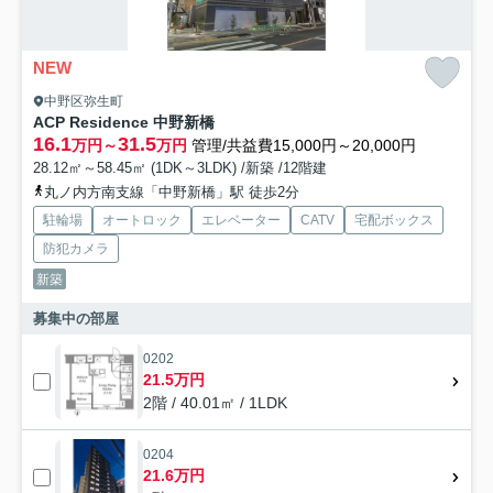
NEW
中野区弥生町
ACP Residence 中野新橋
16.1
31.5
万円～
万円
管理/共益費15,000円～20,000円
28.12㎡～58.45㎡ (1DK～3LDK) /新築 /12階建
丸ノ内方南支線「中野新橋」駅 徒歩2分
駐輪場
オートロック
エレベーター
CATV
宅配ボックス
防犯カメラ
新築
募集中の部屋
0202
21.5万円
2階 / 40.01㎡ / 1LDK
0204
21.6万円