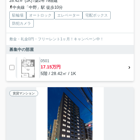
28.42㎡ (1K) /築2年 /9階建
中央線「中野」駅 徒歩10分
駐輪場
オートロック
エレベーター
宅配ボックス
防犯カメラ
敷金・礼金0円・フリーレント1ヶ月！キャンペーン中！
募集中の部屋
0501
17.15万円
5階 / 28.42㎡ / 1K
賃貸マンション