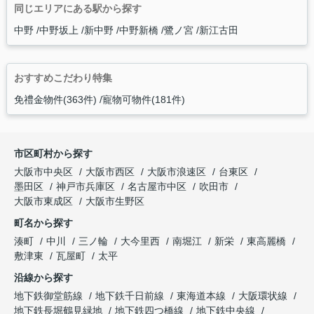
同じエリアにある駅から探す
中野
中野坂上
新中野
中野新橋
鷺ノ宮
新江古田
おすすめこだわり特集
免禮金物件(363件)
寵物可物件(181件)
市区町村から探す
大阪市中央区
大阪市西区
大阪市浪速区
台東区
墨田区
神戸市兵庫区
名古屋市中区
吹田市
大阪市東成区
大阪市生野区
町名から探す
湊町
中川
三ノ輪
大今里西
南堀江
新栄
東高麗橋
敷津東
瓦屋町
太平
沿線から探す
地下鉄御堂筋線
地下鉄千日前線
東海道本線
大阪環状線
地下鉄長堀鶴見緑地
地下鉄四つ橋線
地下鉄中央線