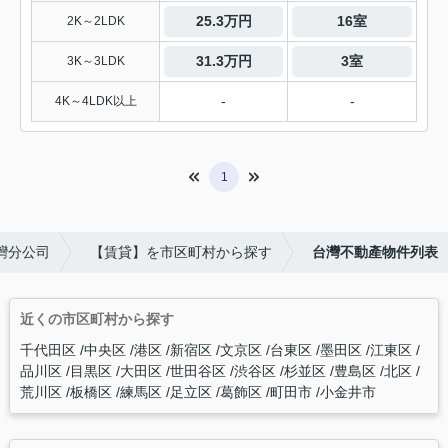
25.3万円
16室
2K～2LDK
31.3万円
3室
3K～3LDK
-
-
4K～4LDK以上
1
台灣分公司
【賃貸】を市区町村から探す
台灣不動產物件列表
近くの市区町村から探す
千代田区
中央区
港区
新宿区
文京区
台東区
墨田区
江東区
品川区
目黒区
大田区
世田谷区
渋谷区
杉並区
豊島区
北区
荒川区
板橋区
練馬区
足立区
葛飾区
町田市
小金井市