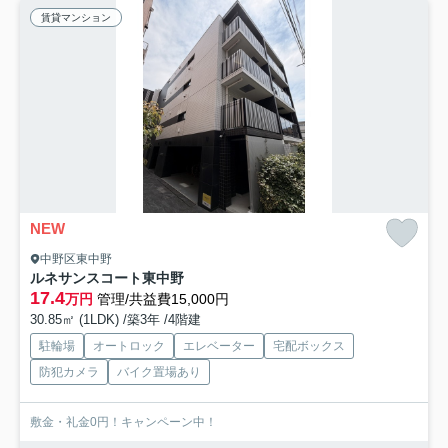
賃貸マンション
NEW
中野区東中野
ルネサンスコート東中野
17.4
万円
管理/共益費15,000円
30.85㎡ (1LDK) /築3年 /4階建
駐輪場
オートロック
エレベーター
宅配ボックス
防犯カメラ
バイク置場あり
敷金・礼金0円！キャンペーン中！