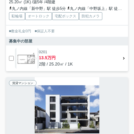
25.20㎡ (1K) /築5年 /4階建
丸ノ内線「新中野」駅 徒歩5分
丸ノ内線「中野坂上」駅 徒歩10分
駐輪場
オートロック
宅配ボックス
防犯カメラ
■敷金礼金0円 ■保証人不要
募集中の部屋
0201
13.5万円
2階 / 25.20㎡ / 1K
賃貸マンション