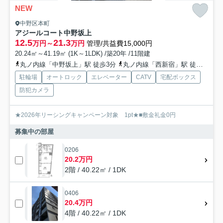
NEW
中野区本町
アジールコート中野坂上
12.5
21.3
万円～
万円
管理/共益費15,000円
20.24㎡～41.19㎡ (1K～1LDK) /築20年 /11階建
丸ノ内線「中野坂上」駅 徒歩3分
丸ノ内線「西新宿」駅 徒歩9分
駐輪場
オートロック
エレベーター
CATV
宅配ボックス
防犯カメラ
★2026年リーシングキャンペーン対象 1pt★■敷金礼金0円
募集中の部屋
0206
20.2万円
2階 / 40.22㎡ / 1DK
0406
20.4万円
4階 / 40.22㎡ / 1DK