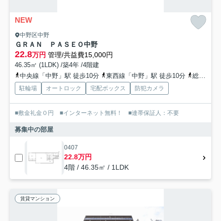
NEW
中野区中野
ＧＲＡＮ ＰＡＳＥＯ中野
22.8
万円
管理/共益費15,000円
46.35㎡ (1LDK) /築4年 /4階建
中央線「中野」駅 徒歩10分
東西線「中野」駅 徒歩10分
総武線「中野」駅 徒歩10分
駐輪場
オートロック
宅配ボックス
防犯カメラ
■敷金礼金０円 ■インターネット無料！ ■連帯保証人：不要
募集中の部屋
0407
22.8万円
4階 / 46.35㎡ / 1LDK
賃貸マンション