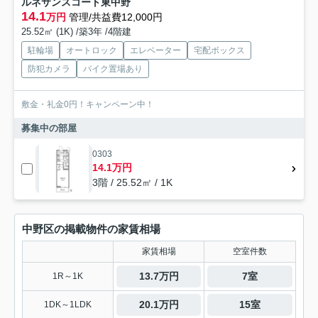
ルネサンスコート東中野
14.1
万円
管理/共益費12,000円
25.52㎡ (1K) /築3年 /4階建
駐輪場
オートロック
エレベーター
宅配ボックス
防犯カメラ
バイク置場あり
敷金・礼金0円！キャンペーン中！
募集中の部屋
0303
14.1万円
3階 / 25.52㎡ / 1K
中野区の掲載物件の家賃相場
家賃相場
空室件数
13.7万円
7室
1R～1K
20.1万円
15室
1DK～1LDK