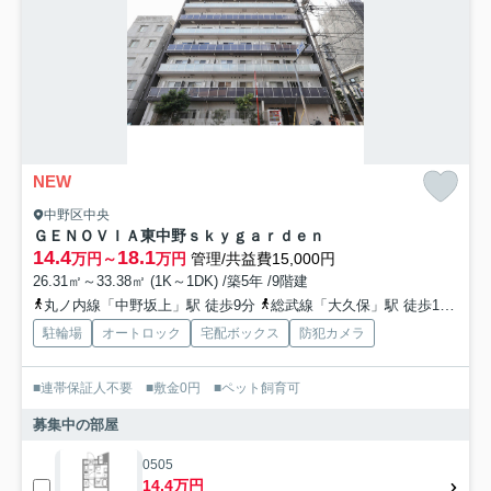
NEW
中野区中央
ＧＥＮＯＶＩＡ東中野ｓｋｙｇａｒｄｅｎ
14.4
18.1
万円～
万円
管理/共益費15,000円
26.31㎡～33.38㎡ (1K～1DK) /築5年 /9階建
丸ノ内線「中野坂上」駅 徒歩9分
総武線「大久保」駅 徒歩11分
駐輪場
オートロック
宅配ボックス
防犯カメラ
■連帯保証人不要 ■敷金0円 ■ペット飼育可
募集中の部屋
0505
14.4万円