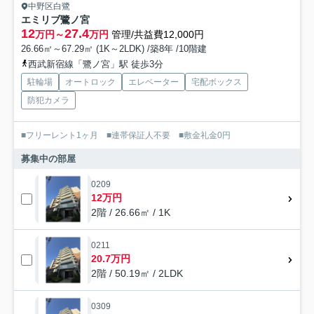
中野区白鷺
エミリブ鷺ノ宮
12
27.4
万円～
万円
管理/共益費12,000円
26.66㎡～67.29㎡ (1K～2LDK) /築8年 /10階建
西武新宿線「鷺ノ宮」駅 徒歩3分
駐輪場
オートロック
エレベーター
宅配ボックス
防犯カメラ
■フリーレント1ヶ月 ■連帯保証人不要 ■敷金礼金0円
募集中の部屋
0209
12万円
2階 / 26.66㎡ / 1K
0211
20.7万円
2階 / 50.19㎡ / 2LDK
0309