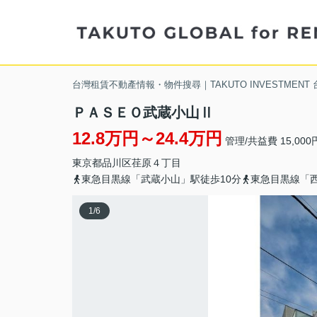
台灣租賃不動產情報・物件搜尋｜TAKUTO INVESTMENT
ＰＡＳＥＯ武蔵小山Ⅱ
12.8万円～24.4万円
管理/共益費 15,000
東京都
品川区
荏原
４丁目
東急目黒線「武蔵小山」駅徒歩10分
東急目黒線「西
1
/
6