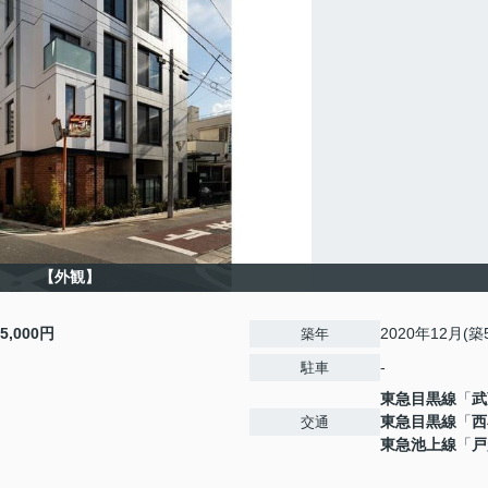
【外観】
15,000円
2020年12月(築
築年
-
駐車
東急目黒線
「
武
東急目黒線
「
西
交通
東急池上線
「
戸