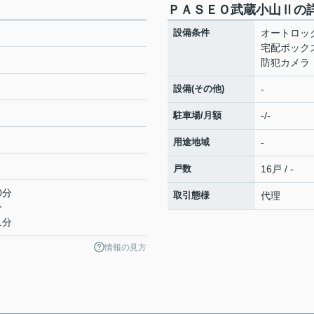
ＰＡＳＥＯ武蔵小山Ⅱの
設備条件
オートロッ
宅配ボック
防犯カメラ
設備(その他)
-
駐車場/月額
-/-
用途地域
-
戸数
16戸 / -
0分
取引態様
代理
分
1分
情報の見方