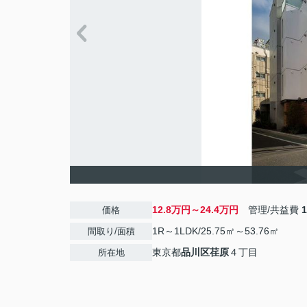
12.8万円～24.4万円
管理/共益費
価格
1R～1LDK/25.75㎡～53.76㎡
間取り/面積
東京都
品川区
荏原
４丁目
所在地