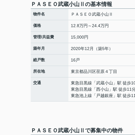
ＰＡＳＥＯ武蔵小山Ⅱの基本情報
物件名
ＰＡＳＥＯ武蔵小山Ⅱ
価格
12.8万円～24.4万円
管理/共益費
15,000円
築年月
2020年12月（築5年）
総戸数
16戸
所在地
東京都
品川区
荏原
４丁目
交通
東急目黒線
「
武蔵小山
」駅 徒歩1
東急目黒線
「
西小山
」駅 徒歩11
東急池上線
「
戸越銀座
」駅 徒歩1
ＰＡＳＥＯ武蔵小山Ⅱで募集中の物件