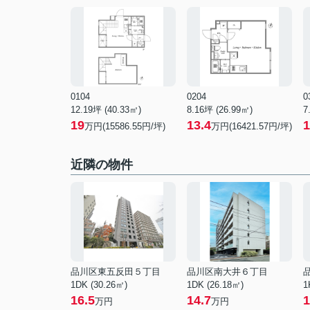
0104
0204
0
12.19坪 (40.33㎡)
8.16坪 (26.99㎡)
7
19
13.4
1
万円(15586.55円/坪)
万円(16421.57円/坪)
近隣の物件
品川区東五反田５丁目
品川区南大井６丁目
1DK (30.26㎡)
1DK (26.18㎡)
1
16.5
14.7
1
万円
万円