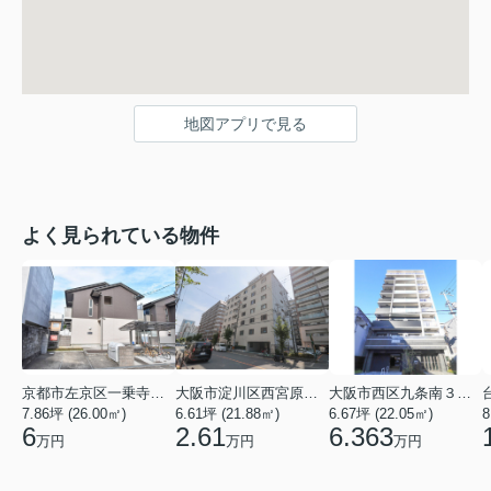
地図アプリで見る
よく見られている物件
京都市左京区一乗寺北大丸町
大阪市淀川区西宮原３丁目
大阪市西区九条南３丁目
7.86坪 (26.00㎡)
6.61坪 (21.88㎡)
6.67坪 (22.05㎡)
8
6
2.61
6.363
万円
万円
万円