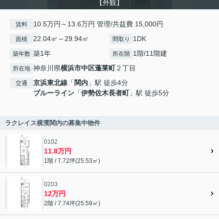
【外観】
10.5万円～13.6万円 管理/共益費 15,000円
賃料
22.04㎡～29.94㎡
1DK
面積
間取り
築1年
1階/11階建
築年数
所在階
神奈川県
横浜市中区
蓬莱町
２丁目
所在地
京浜東北線
「
関内
」駅 徒歩4分
交通
ブルーライン
「
伊勢佐木長者町
」駅 徒歩5分
ラクレイス横濱関内の募集中物件
0102
11.8万円
1階 / 7.72坪(25.53㎡)
0203
12万円
2階 / 7.74坪(25.59㎡)