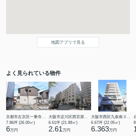
地図アプリで見る
よく見られている物件
京都市左京区一乗寺北大丸町
大阪市淀川区西宮原３丁目
大阪市西区九条南３丁目
7.86坪 (26.00㎡)
6.61坪 (21.88㎡)
6.67坪 (22.05㎡)
8
6
2.61
6.363
万円
万円
万円