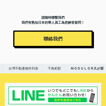
請隨時聯繫我們
我們有熟知日本的華人員工為您解答疑問！
聯絡我們
台灣不動產物件列表
千鳥町駅
ＭＯＤＵＬＯＲ久が原