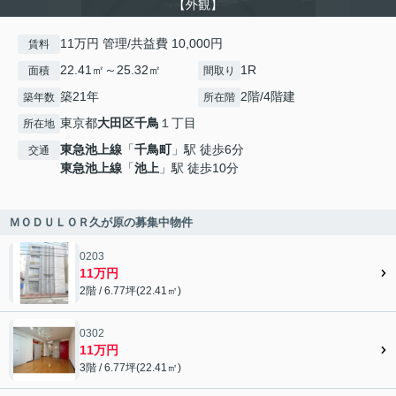
【外観】
11万円 管理/共益費 10,000円
賃料
22.41㎡～25.32㎡
1R
面積
間取り
築21年
2階/4階建
築年数
所在階
東京都
大田区
千鳥
１丁目
所在地
東急池上線
「
千鳥町
」駅 徒歩6分
交通
東急池上線
「
池上
」駅 徒歩10分
ＭＯＤＵＬＯＲ久が原の募集中物件
0203
11万円
2階 / 6.77坪(22.41㎡)
0302
11万円
3階 / 6.77坪(22.41㎡)