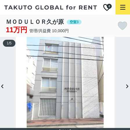
0
ＭＯＤＵＬＯＲ久が原
空室3
11万円
管理/共益費 10,000円
1
/
5