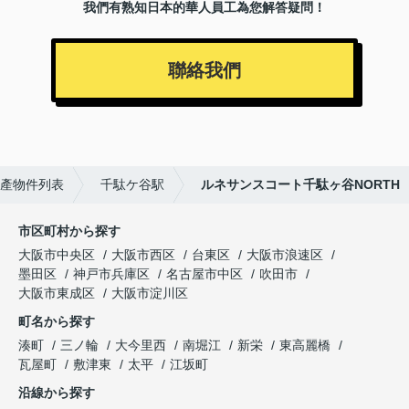
我們有熟知日本的華人員工為您解答疑問！
聯絡我們
產物件列表
千駄ケ谷駅
ルネサンスコート千駄ヶ谷NORTH
市区町村から探す
大阪市中央区
大阪市西区
台東区
大阪市浪速区
墨田区
神戸市兵庫区
名古屋市中区
吹田市
大阪市東成区
大阪市淀川区
町名から探す
湊町
三ノ輪
大今里西
南堀江
新栄
東高麗橋
瓦屋町
敷津東
太平
江坂町
沿線から探す