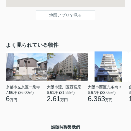
地図アプリで見る
よく見られている物件
京都市左京区一乗寺北大丸町
大阪市淀川区西宮原３丁目
大阪市西区九条南３丁目
7.86坪 (26.00㎡)
6.61坪 (21.88㎡)
6.67坪 (22.05㎡)
8
6
2.61
6.363
万円
万円
万円
請隨時聯繫我們