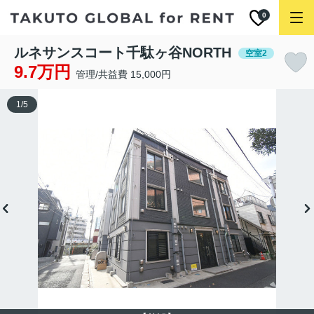
0
ルネサンスコート千駄ヶ谷NORTH
空室2
9.7万円
管理/共益費 15,000円
1
/
5