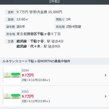
【外観】
9.7万円 管理/共益費 15,000円
賃料
13.60㎡
1R
面積
間取り
築6年
2階/4階建
築年数
所在階
東京都
渋谷区
千駄ヶ谷
５丁目
所在地
総武線
「
千駄ケ谷
」駅 徒歩4分
交通
総武線
「
代々木
」駅 徒歩9分
ルネサンスコート千駄ヶ谷NORTHの募集中物件
0204
9.7万円
2階 / 4.11坪(13.60㎡)
0201
9.7万円
2階 / 4.11坪(13.60㎡)