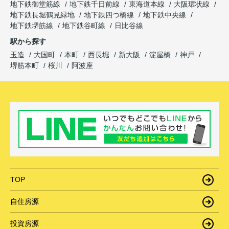
地下鉄御堂筋線
地下鉄千日前線
東海道本線
大阪環状線
地下鉄長堀鶴見緑地
地下鉄四つ橋線
地下鉄中央線
地下鉄堺筋線
地下鉄谷町線
日比谷線
駅から探す
玉造
大国町
本町
西長堀
新大阪
淀屋橋
神戸
堺筋本町
桜川
阿波座
TOP
自住房源
投資房源