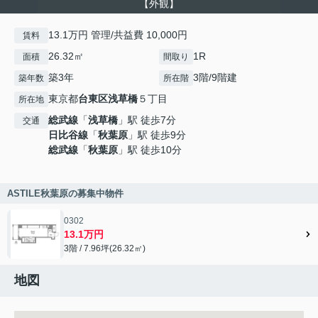
【外観】
13.1万円 管理/共益費 10,000円
賃料
26.32㎡
1R
面積
間取り
築3年
3階/9階建
築年数
所在階
東京都
台東区
浅草橋
５丁目
所在地
総武線
「
浅草橋
」駅 徒歩7分
交通
日比谷線
「
秋葉原
」駅 徒歩9分
総武線
「
秋葉原
」駅 徒歩10分
ASTILE秋葉原の募集中物件
0302
13.1万円
3階 / 7.96坪(26.32㎡)
地図