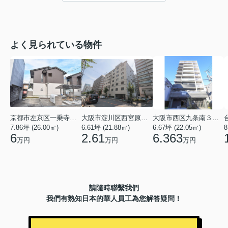
よく見られている物件
京都市左京区一乗寺北大丸町
大阪市淀川区西宮原３丁目
大阪市西区九条南３丁目
7.86坪 (26.00㎡)
6.61坪 (21.88㎡)
6.67坪 (22.05㎡)
8
6
2.61
6.363
万円
万円
万円
請隨時聯繫我們
我們有熟知日本的華人員工為您解答疑問！