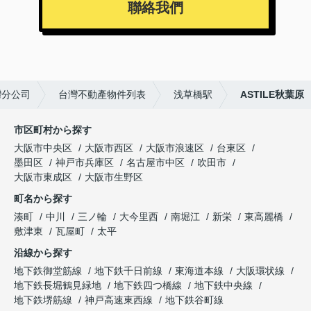
聯絡我們
灣分公司
台灣不動產物件列表
浅草橋駅
ASTILE秋葉原
市区町村から探す
大阪市中央区
大阪市西区
大阪市浪速区
台東区
墨田区
神戸市兵庫区
名古屋市中区
吹田市
大阪市東成区
大阪市生野区
町名から探す
湊町
中川
三ノ輪
大今里西
南堀江
新栄
東高麗橋
敷津東
瓦屋町
太平
沿線から探す
地下鉄御堂筋線
地下鉄千日前線
東海道本線
大阪環状線
地下鉄長堀鶴見緑地
地下鉄四つ橋線
地下鉄中央線
地下鉄堺筋線
神戸高速東西線
地下鉄谷町線