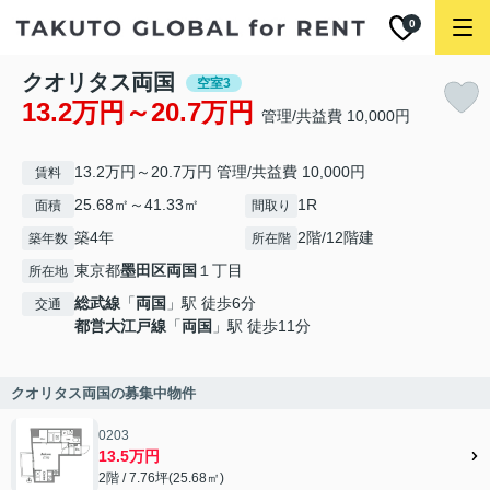
0
クオリタス両国
空室3
13.2万円～20.7万円
管理/共益費 10,000円
13.2万円～20.7万円 管理/共益費 10,000円
賃料
25.68㎡～41.33㎡
1R
面積
間取り
築4年
2階/12階建
築年数
所在階
東京都
墨田区
両国
１丁目
所在地
総武線
「
両国
」駅 徒歩6分
交通
都営大江戸線
「
両国
」駅 徒歩11分
クオリタス両国の募集中物件
0203
13.5万円
2階 / 7.76坪(25.68㎡)