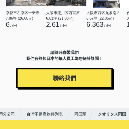
京都市左京区一乗寺北大丸町
大阪市淀川区西宮原３丁目
大阪市西区九条南３丁目
7.86坪 (26.00㎡)
6.61坪 (21.88㎡)
6.67坪 (22.05㎡)
8
6
2.61
6.363
万円
万円
万円
請隨時聯繫我們
我們有熟知日本的華人員工為您解答疑問！
聯絡我們
台灣分公司
台灣不動產物件列表
両国駅
クオリタス両国