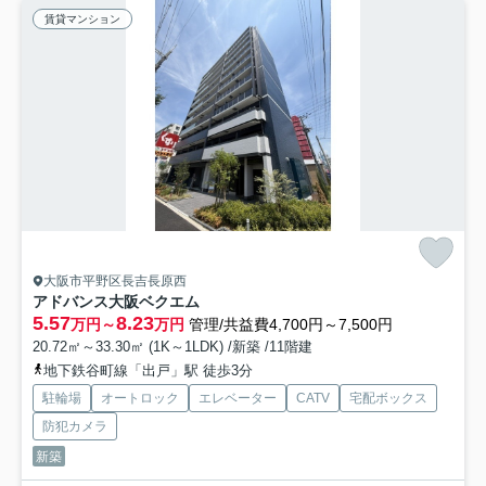
賃貸マンション
大阪市平野区長吉長原西
アドバンス大阪ベクエム
5.57
8.23
万円～
万円
管理/共益費4,700円～7,500円
20.72㎡～33.30㎡ (1K～1LDK) /新築 /11階建
地下鉄谷町線「出戸」駅 徒歩3分
駐輪場
オートロック
エレベーター
CATV
宅配ボックス
防犯カメラ
新築