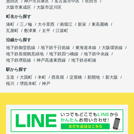
墨田区
神戸市兵庫区
名古屋市中区
吹田市
大阪市東成区
大阪市淀川区
町名から探す
湊町
三ノ輪
大今里西
南堀江
新栄
東高麗橋
瓦屋町
敷津東
太平
江坂町
沿線から探す
地下鉄御堂筋線
地下鉄千日前線
東海道本線
大阪環状線
地下鉄長堀鶴見緑地
地下鉄四つ橋線
地下鉄中央線
地下鉄堺筋線
神戸高速東西線
地下鉄谷町線
駅から探す
玉造
大国町
本町
西長堀
淀屋橋
新開地
新大阪
桜川
堺筋本町
神戸