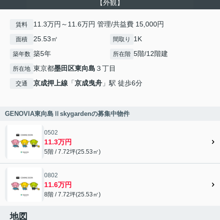
【外観】
11.3万円～11.6万円 管理/共益費 15,000円
賃料
25.53㎡
1K
面積
間取り
築5年
5階/12階建
築年数
所在階
東京都
墨田区
東向島
３丁目
所在地
京成押上線
「
京成曳舟
」駅 徒歩6分
交通
GENOVIA東向島Ⅱskygardenの募集中物件
0502
11.3万円
5階 / 7.72坪(25.53㎡)
0802
11.6万円
8階 / 7.72坪(25.53㎡)
地図