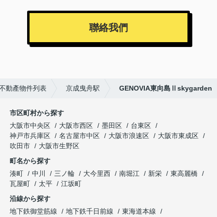
聯絡我們
不動產物件列表
京成曳舟駅
GENOVIA東向島Ⅱskygarden
市区町村から探す
大阪市中央区
大阪市西区
墨田区
台東区
神戸市兵庫区
名古屋市中区
大阪市浪速区
大阪市東成区
吹田市
大阪市生野区
町名から探す
湊町
中川
三ノ輪
大今里西
南堀江
新栄
東高麗橋
瓦屋町
太平
江坂町
沿線から探す
地下鉄御堂筋線
地下鉄千日前線
東海道本線