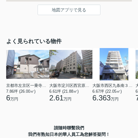
地図アプリで見る
よく見られている物件
京都市左京区一乗寺北大丸町
大阪市淀川区西宮原３丁目
大阪市西区九条南３丁目
7.86坪 (26.00㎡)
6.61坪 (21.88㎡)
6.67坪 (22.05㎡)
6
6
2.61
6.363
万円
万円
万円
請隨時聯繫我們
我們有熟知日本的華人員工為您解答疑問！