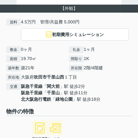
【外観】
4.5万円 管理/共益費 5,000円
賃料
初期費用シミュレーション
0ヶ月
1ヶ月
敷金
礼金
19.70㎡
1K
面積
間取り
築21年
2階/4階建
築年数
所在階
大阪府
吹田市
千里山西
１丁目
所在地
阪急千里線
「
関大前
」駅 徒歩2分
交通
阪急千里線
「
千里山
」駅 徒歩11分
北大阪急行電鉄
「
緑地公園
」駅 徒歩18分
物件の特徴