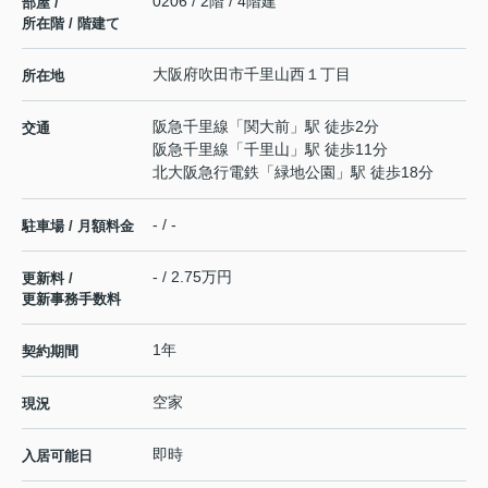
0206 / 2階 / 4階建
部屋 /
所在階 / 階建て
大阪府
吹田市
千里山西
１丁目
所在地
阪急千里線
「
関大前
」駅 徒歩2分
交通
阪急千里線
「
千里山
」駅 徒歩11分
北大阪急行電鉄
「
緑地公園
」駅 徒歩18分
- / -
駐車場 / 月額料金
- / 2.75万円
更新料 /
更新事務手数料
1年
契約期間
空家
現況
即時
入居可能日