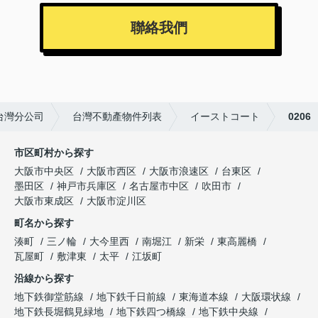
聯絡我們
 台灣分公司
台灣不動產物件列表
イーストコート
0206
市区町村から探す
大阪市中央区
大阪市西区
大阪市浪速区
台東区
墨田区
神戸市兵庫区
名古屋市中区
吹田市
大阪市東成区
大阪市淀川区
町名から探す
湊町
三ノ輪
大今里西
南堀江
新栄
東高麗橋
瓦屋町
敷津東
太平
江坂町
沿線から探す
地下鉄御堂筋線
地下鉄千日前線
東海道本線
大阪環状線
地下鉄長堀鶴見緑地
地下鉄四つ橋線
地下鉄中央線