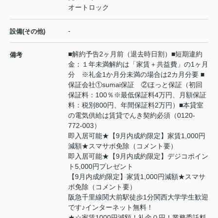
オートロック
-
設備(その他)
■解約予告2ヶ月前（退去時日割）■短期違約
備考
金：１年未満解約は「家賃＋共益費」の1ヶ月
分 ※礼金1か月分未満の場合は2カ月分要 ■
保証会社①sumai保証 ②ほっと保証（初回
保証料：100％※最低保証料4万円、月額保証
料：税別800円、年間保証料2万円）■本貸室
の電気供給は賃貸でんき契約必須（0120-
772-003）
即入居可能★【9月内成約限定】家賃1,000円
減額★スマサポ免除（コメント要）
即入居可能★【9月内成約限定】デジコポイン
ト5,000円プレゼント
【9月内成約限定】家賃1,000円減額★スマサ
ポ免除（コメント要）
阪急千里線関大前駅徒歩1分関西大学学生歓迎
です♪インターネット無料！
★☆家賃1000円減額！礼金０円！業務委託料