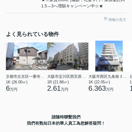
1.5→3へ増額キャンペーン中☆★
情報の見方
よく見られている物件
京都市左京区一乗寺北大丸町
大阪市淀川区西宮原３丁目
大阪市西区九条南３丁目
1K (26.00㎡)
1R (21.88㎡)
1K (22.05㎡)
1
6
2.61
6.363
万円
万円
万円
請隨時聯繫我們
我們有熟知日本的華人員工為您解答疑問！