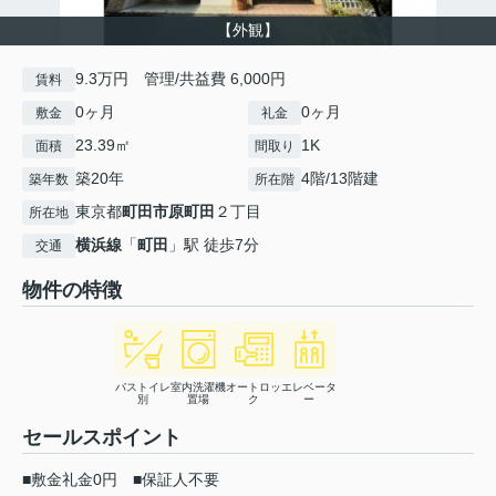
【外観】
9.3万円 管理/共益費 6,000円
賃料
0ヶ月
0ヶ月
敷金
礼金
23.39㎡
1K
面積
間取り
築20年
4階/13階建
築年数
所在階
東京都
町田市
原町田
２丁目
所在地
横浜線
「
町田
」駅 徒歩7分
交通
物件の特徴
バストイレ
室内洗濯機
オートロッ
エレベータ
別
置場
ク
ー
セールスポイント
■敷金礼金0円 ■保証人不要