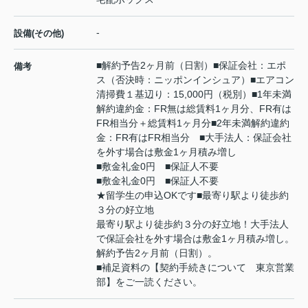
-
設備(その他)
■解約予告2ヶ月前（日割）■保証会社：エポ
備考
ス（否決時：ニッポンインシュア）■エアコン
清掃費１基辺り：15,000円（税別）■1年未満
解約違約金：FR無は総賃料1ヶ月分、FR有は
FR相当分＋総賃料1ヶ月分■2年未満解約違約
金：FR有はFR相当分 ■大手法人：保証会社
を外す場合は敷金1ヶ月積み増し
■敷金礼金0円 ■保証人不要
■敷金礼金0円 ■保証人不要
★留学生の申込OKです■最寄り駅より徒歩約
３分の好立地
最寄り駅より徒歩約３分の好立地！大手法人
で保証会社を外す場合は敷金1ヶ月積み増し。
解約予告2ヶ月前（日割）。
■補足資料の【契約手続きについて 東京営業
部】をご一読ください。