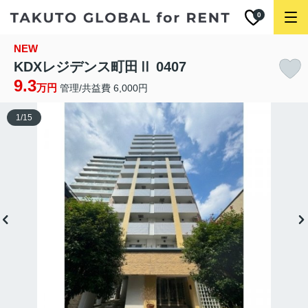
0
NEW
KDXレジデンス町田Ⅱ 0407
9.3
万円
管理/共益費 6,000円
1
/
15