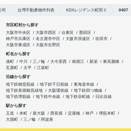
公司
台灣不動產物件列表
KDXレジデンス町田Ⅱ
0407
市区町村から探す
大阪市中央区
大阪市西区
台東区
墨田区
神戸市兵庫区
名古屋市中区
大阪市浪速区
吹田市
大阪市東成区
大阪市生野区
町名から探す
湊町
中川
三ノ輪
大今里西
南堀江
新栄
東高麗橋
瓦屋町
太平
江坂町
沿線から探す
地下鉄御堂筋線
地下鉄千日前線
東海道本線
地下鉄長堀鶴見緑地
大阪環状線
地下鉄四つ橋線
地下鉄堺筋線
地下鉄中央線
地下鉄谷町線
日比谷線
駅から探す
玉造
本町
新大阪
西長堀
淀屋橋
神戸
堺筋本町
大国町
三ノ輪
阿波座