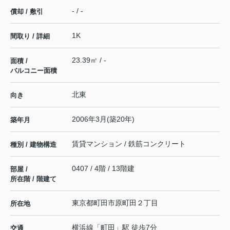
- / -
償却 / 敷引
1K
間取り / 詳細
23.39㎡ / -
面積 /
バルコニー面積
北東
向き
2006年3月(築20年)
築年月
賃貸マンション / 鉄筋コンクリート
種別 / 建物構造
0407 / 4階 / 13階建
部屋 /
所在階 / 階建て
東京都
町田市
原町田
２丁目
所在地
横浜線
「
町田
」駅 徒歩7分
交通