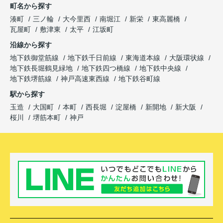
町名から探す
湊町
三ノ輪
大今里西
南堀江
新栄
東高麗橋
瓦屋町
敷津東
太平
江坂町
沿線から探す
地下鉄御堂筋線
地下鉄千日前線
東海道本線
大阪環状線
地下鉄長堀鶴見緑地
地下鉄四つ橋線
地下鉄中央線
地下鉄堺筋線
神戸高速東西線
地下鉄谷町線
駅から探す
玉造
大国町
本町
西長堀
淀屋橋
新開地
新大阪
桜川
堺筋本町
神戸