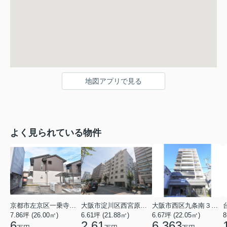
地図アプリで見る
よく見られている物件
京都市左京区一乗寺北大丸町
大阪市淀川区西宮原３丁目
大阪市西区九条南３丁目
7.86坪 (26.00㎡)
6.61坪 (21.88㎡)
6.67坪 (22.05㎡)
8
6
2.61
6.363