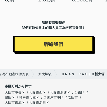
万円
万円
万円
請隨時聯繫我們
我們有熟知日本的華人員工為您解答疑問！
聯絡我們
台灣不動產物件列表
新大塚駅
ＧＲＡＮ ＰＡＳＥＯ新大塚
市区町村から探す
大阪市中央区
大阪市西区
大阪市浪速区
台東区
墨田区
神戸市兵庫区
名古屋市中区
吹田市
大阪市東成区
大阪市淀川区