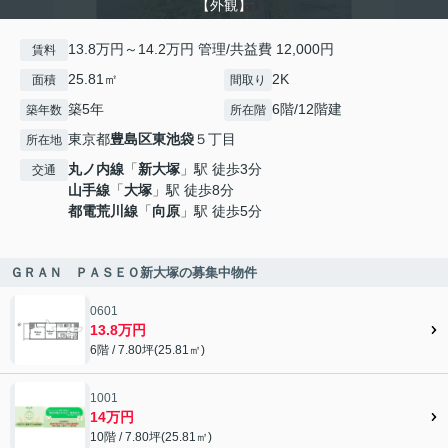
【外観】
13.8万円～14.2万円 管理/共益費 12,000円
賃料
25.81㎡
2K
面積
間取り
築5年
6階/12階建
築年数
所在階
東京都
豊島区
東池袋
５丁目
所在地
丸ノ内線
「
新大塚
」駅 徒歩3分
交通
山手線
「
大塚
」駅 徒歩8分
都電荒川線
「
向原
」駅 徒歩5分
ＧＲＡＮ ＰＡＳＥＯ新大塚の募集中物件
0601
13.8万円
6階 / 7.80坪(25.81㎡)
1001
14万円
10階 / 7.80坪(25.81㎡)