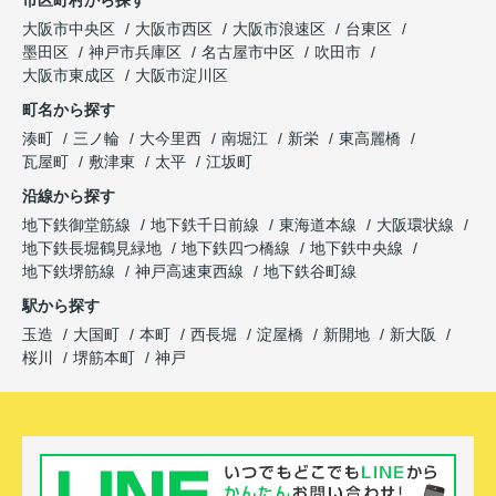
大阪市中央区
大阪市西区
大阪市浪速区
台東区
墨田区
神戸市兵庫区
名古屋市中区
吹田市
大阪市東成区
大阪市淀川区
町名から探す
湊町
三ノ輪
大今里西
南堀江
新栄
東高麗橋
瓦屋町
敷津東
太平
江坂町
沿線から探す
地下鉄御堂筋線
地下鉄千日前線
東海道本線
大阪環状線
地下鉄長堀鶴見緑地
地下鉄四つ橋線
地下鉄中央線
地下鉄堺筋線
神戸高速東西線
地下鉄谷町線
駅から探す
玉造
大国町
本町
西長堀
淀屋橋
新開地
新大阪
桜川
堺筋本町
神戸