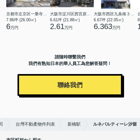
京都市左京区一乗寺北大丸町
大阪市淀川区西宮原３丁目
大阪市西区九条南３丁目
7.86坪 (26.00㎡)
6.61坪 (21.88㎡)
6.67坪 (22.05㎡)
8
6
2.61
6.363
万円
万円
万円
請隨時聯繫我們
我們有熟知日本的華人員工為您解答疑問！
聯絡我們
司
台灣不動產物件列表
新橋駅
ルネパルティーレ汐留
市区町村から探す