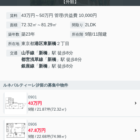
【外観】
43万円～50万円 管理/共益費 10,000円
賃料
72.32㎡～81.29㎡
2LDK
面積
間取り
築23年
9階/11階建
築年数
所在階
東京都
港区
東新橋
２丁目
所在地
山手線
「
新橋
」駅 徒歩8分
交通
都営浅草線
「
新橋
」駅 徒歩8分
銀座線
「
新橋
」駅 徒歩8分
ルネパルティーレ汐留の募集中物件
0901
43万円
9階 / 21.87坪(72.32㎡)
0906
47.8万円
9階 / 22.68坪(74.98㎡)