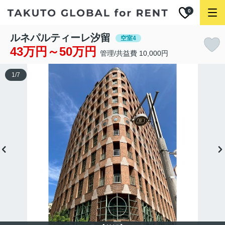
0
ルネパルティーレ汐留
空室4
43万円～50万円
管理/共益費 10,000円
1
/
7