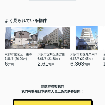
よく見られている物件
京都市左京区一乗寺北大丸町
大阪市淀川区西宮原３丁目
大阪市西区九条南３丁目
7.86坪 (26.00㎡)
6.61坪 (21.88㎡)
6.67坪 (22.05㎡)
8
6
2.61
6.363
万円
万円
万円
請隨時聯繫我們
我們有熟知日本的華人員工為您解答疑問！