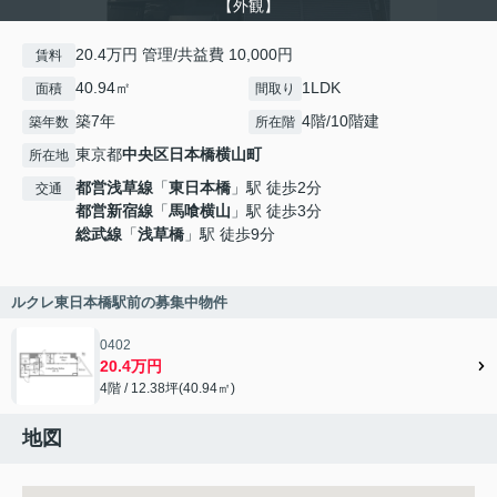
【外観】
20.4万円 管理/共益費 10,000円
賃料
40.94㎡
1LDK
面積
間取り
築7年
4階/10階建
築年数
所在階
東京都
中央区
日本橋横山町
所在地
都営浅草線
「
東日本橋
」駅 徒歩2分
交通
都営新宿線
「
馬喰横山
」駅 徒歩3分
総武線
「
浅草橋
」駅 徒歩9分
ルクレ東日本橋駅前の募集中物件
0402
20.4万円
4階 / 12.38坪(40.94㎡)
地図