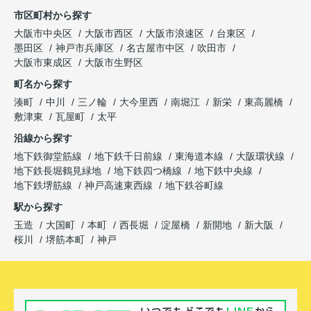
市区町村から探す
大阪市中央区
大阪市西区
大阪市浪速区
台東区
墨田区
神戸市兵庫区
名古屋市中区
吹田市
大阪市東成区
大阪市生野区
町名から探す
湊町
中川
三ノ輪
大今里西
南堀江
新栄
東高麗橋
敷津東
瓦屋町
太平
沿線から探す
地下鉄御堂筋線
地下鉄千日前線
東海道本線
大阪環状線
地下鉄長堀鶴見緑地
地下鉄四つ橋線
地下鉄中央線
地下鉄堺筋線
神戸高速東西線
地下鉄谷町線
駅から探す
玉造
大国町
本町
西長堀
淀屋橋
新開地
新大阪
桜川
堺筋本町
神戸