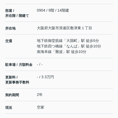
0904 / 9階 / 14階建
部屋 /
所在階 / 階建て
大阪府
大阪市浪速区
敷津東
１丁目
所在地
地下鉄御堂筋線
「
大国町
」駅 徒歩5分
交通
地下鉄四つ橋線
「
なんば
」駅 徒歩10分
南海本線
「
難波
」駅 徒歩10分
- / -
駐車場 / 月額料金
- / 3.3万円
更新料 /
更新事務手数料
2年
契約期間
空家
現況