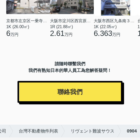
京都市左京区一乗寺北大丸町
大阪市淀川区西宮原３丁目
大阪市西区九条南３丁目
1K (26.00㎡)
1R (21.88㎡)
1K (22.05㎡)
1
6
2.61
6.363
万円
万円
万円
請隨時聯繫我們
我們有熟知日本的華人員工為您解答疑問！
聯絡我們
公司
台灣不動產物件列表
リヴェント難波サウス
0904