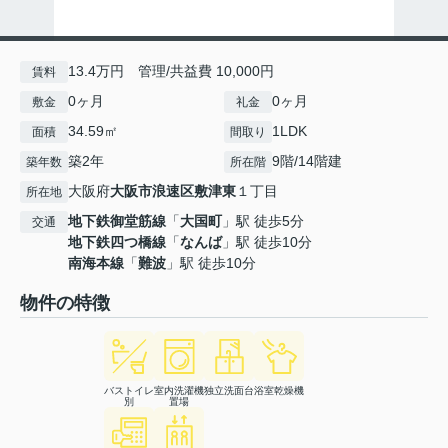
13.4万円 管理/共益費 10,000円
賃料
0ヶ月
0ヶ月
敷金
礼金
34.59㎡
1LDK
面積
間取り
築2年
9階/14階建
築年数
所在階
大阪府
大阪市浪速区
敷津東
１丁目
所在地
地下鉄御堂筋線
「
大国町
」駅 徒歩5分
交通
地下鉄四つ橋線
「
なんば
」駅 徒歩10分
南海本線
「
難波
」駅 徒歩10分
物件の特徴
バストイレ
室内洗濯機
独立洗面台
浴室乾燥機
別
置場