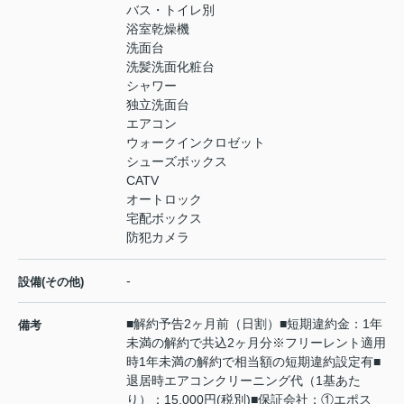
バス・トイレ別
浴室乾燥機
洗面台
洗髪洗面化粧台
シャワー
独立洗面台
エアコン
ウォークインクロゼット
シューズボックス
CATV
オートロック
宅配ボックス
防犯カメラ
-
設備(その他)
■解約予告2ヶ月前（日割）■短期違約金：1年
備考
未満の解約で共込2ヶ月分※フリーレント適用
時1年未満の解約で相当額の短期違約設定有■
退居時エアコンクリーニング代（1基あた
り）：15,000円(税別)■保証会社：①エポス