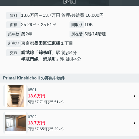
【外観】
13.6万円～13.7万円 管理/共益費 10,000円
賃料
25.29㎡～25.51㎡
1DK
面積
間取り
築2年
5階/14階建
築年数
所在階
東京都
墨田区
江東橋
１丁目
所在地
総武線
「
錦糸町
」駅 徒歩4分
交通
半蔵門線
「
錦糸町
」駅 徒歩4分
Primal KinshichoⅡの募集中物件
0501
13.6万円
5階 / 7.71坪(25.51㎡)
0702
13.7万円
7階 / 7.65坪(25.29㎡)