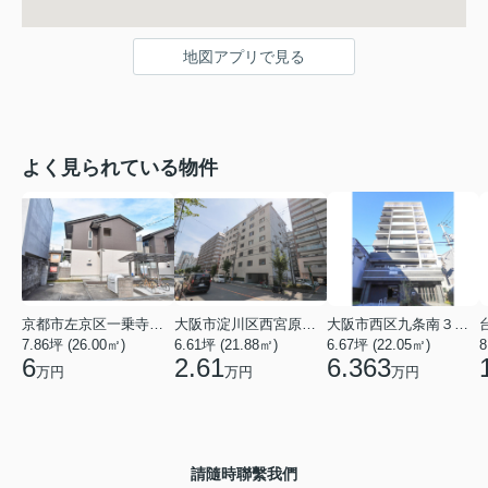
地図アプリで見る
よく見られている物件
京都市左京区一乗寺北大丸町
大阪市淀川区西宮原３丁目
大阪市西区九条南３丁目
7.86坪 (26.00㎡)
6.61坪 (21.88㎡)
6.67坪 (22.05㎡)
8
6
2.61
6.363
万円
万円
万円
請隨時聯繫我們